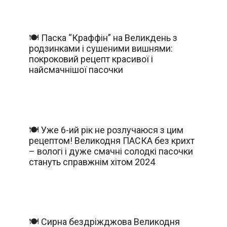
🍽️ Паска “Краффін” на Великдень з
родзинками і сушеними вишнями:
покроковий рецепт красивої і
найсмачнішої пасочки
🍽️ Уже 6-ий рік не розлучаюся з цим
рецептом! Великодня ПАСКА без крихт
– вологі і дуже смачні солодкі пасочки
стануть справжнім хітом 2024
🍽️ Сирна бездріжджова Великодня