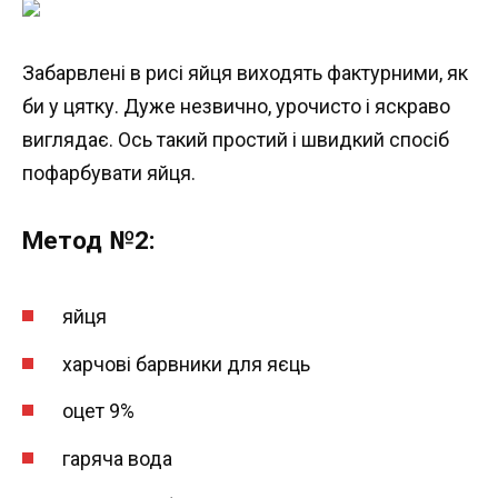
Забарвлені в рисі яйця виходять фактурними, як
би у цятку. Дуже незвично, урочисто і яскраво
виглядає. Ось такий простий і швидкий спосіб
пофарбувати яйця.
Метод №2:
яйця
харчові барвники для яєць
оцет 9%
гаряча вода