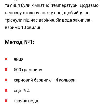
та яйця були кімнатної температури. Додаємо
неповну столову ложку солі, щоб яйця не
тріснули під час варіння. Як вода закипіла –
варимо 10 хвилин.
Метод №1:
яйця
500 грам рису
харчовий барвник – 4 кольори
оцет 9%
гаряча вода