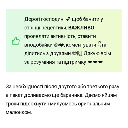
Дорогі господині 💕 щоб бачити у
стрічці рецептики,
ВАЖЛИВО
проявляти активність, ставити
вподобайки 👍❤️, коментувати 👇та
ділитись з друзями 🫶🙌 Дякую всім
за розуміння та підтримку 💋💋💋
За необхідності після другого або третього разу
в пакет доливаємо ще барвника. Даємо яйцям
трохи підсохнути і милуємось оригінальним
малюнком.