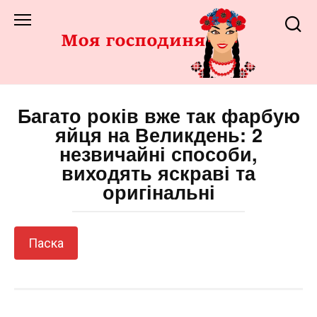
Перейти
до
змісту
Багато років вже так фарбую
яйця на Великдень: 2
незвичайні способи,
виходять яскраві та
оригінальні
Паска