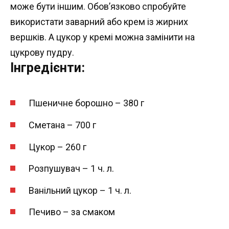
може бути іншим. Обов’язково спробуйте
використати заварний або крем із жирних
вершків. А цукор у кремі можна замінити на
цукрову пудру.
Інгредієнти:
Пшеничне борошно – 380 г
Сметана – 700 г
Цукор – 260 г
Розпушувач – 1 ч. л.
Ванільний цукор – 1 ч. л.
Печиво – за смаком