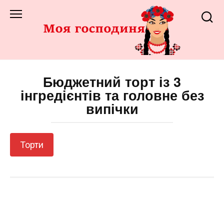
Перейти
до
змісту
Бюджетний торт із 3
інгредієнтів та головне без
випічки
Торти