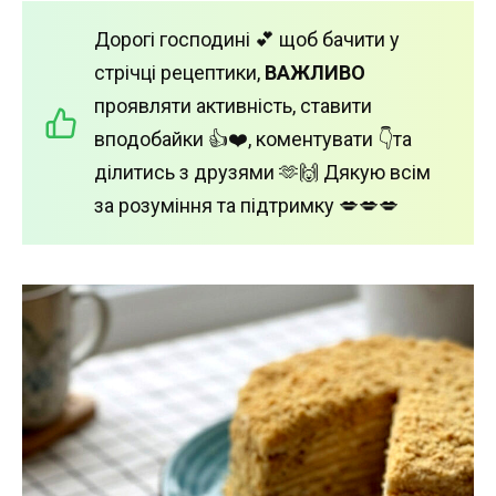
Дорогі господині 💕 щоб бачити у
стрічці рецептики,
ВАЖЛИВО
проявляти активність, ставити
вподобайки 👍❤️, коментувати 👇та
ділитись з друзями 🫶🙌 Дякую всім
за розуміння та підтримку 💋💋💋