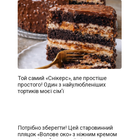
Той самий «Снікерс», але простіше
простого! Один з найулюбленіших
тортиків моєї сім’ї
Потрібно зберегти! Цей старовинний
пляцок «Волове око» з ніжним кремом