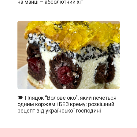
на манці – абсолютний хіт
🍽️ Пляцок “Волове око”, який печеться
одним коржем і БЕЗ крему: розкішний
рецепт від української господині