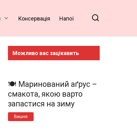
и
Консервація
Напої
Можливо вас зацікавить
🍽️ Маринований аґрус –
смакота, якою варто
запастися на зиму
Вишня