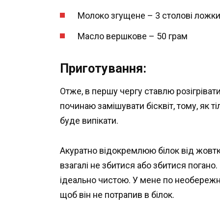
Молоко згущене – 3 столові ложк
Масло вершкове – 50 грам
Приготування:
Отже, в першу чергу ставлю розігріват
починаю замішувати бісквіт, тому, як ті
буде випікати.
Акуратно відокремлюю білок від жовтка
взагалі не збитися або збитися погано
ідеально чистою. У мене по необережн
щоб він не потрапив в білок.