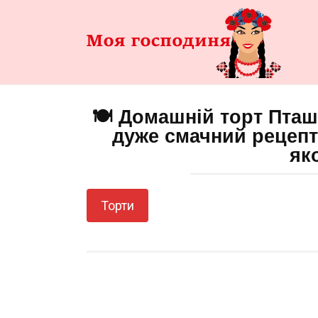
Перейти
до
змісту
🍽️ Домашній торт Пта
дуже смачний рецепт
як
Торти