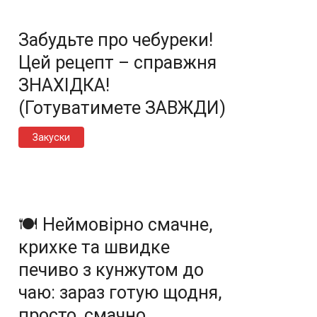
Забудьте про чебуреки!
Цей рецепт – справжня
ЗНАХІДКА!
(Готуватимете ЗАВЖДИ)
Закуски
🍽️ Неймовірно смачне,
крихке та швидке
печиво з кунжутом до
чаю: зараз готую щодня,
просто, смачно,