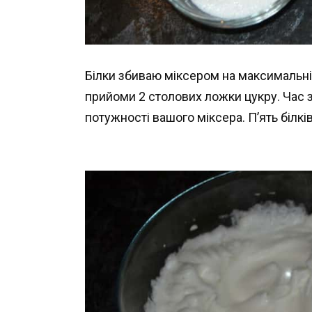
Білки збиваю міксером на максимальній
прийоми 2 столових ложки цукру. Час зб
потужності вашого міксера. П’ять білкі