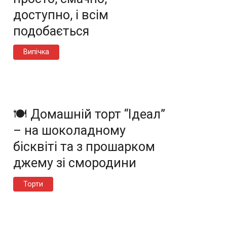
доступно, і всім
подобається
Випічка
🍽️ Домашній торт “Ідеал”
– на шоколадному
бісквіті та з прошарком
джему зі смородини
Торти