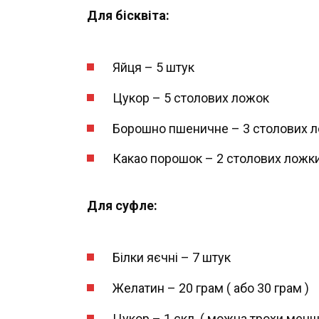
Для бісквіта:
Яйця – 5 штук
Цукор – 5 столових ложок
Борошно пшеничне – 3 столових 
Какао порошок – 2 столових ложк
Для
суфле:
Білки яєчні – 7 штук
Желатин – 20 грам ( або 30 грам )
Цукор – 1 скл. ( можна трохи менш