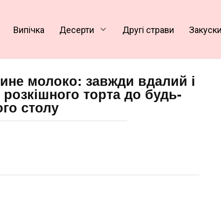
Випічка
Десерти
Другі страви
Закуск
шине молоко: завжди вдалий і
 розкішного торта до будь-
ого столу