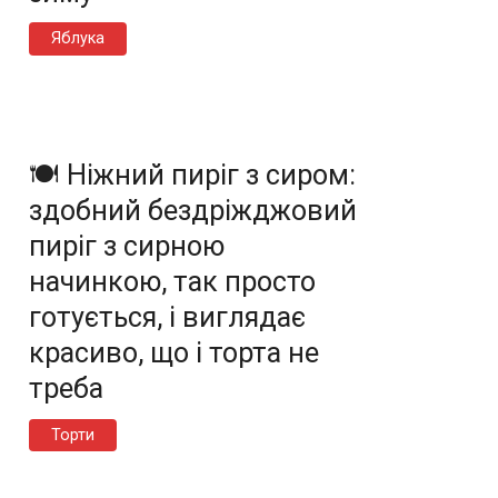
Яблука
🍽️ Ніжний пиріг з сиром:
здобний бездріжджовий
пиріг з сирною
начинкою, так просто
готується, і виглядає
красиво, що і торта не
треба
Торти