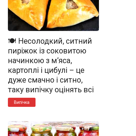
🍽️ Несолодкий, ситний
пиріжок із соковитою
начинкою з м’яса,
картоплі і цибулі – це
дуже смачно і ситно,
таку випічку оцінять всі
Випічка