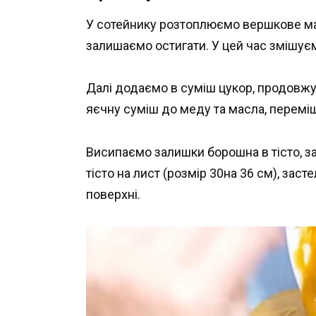
У сотейнику розтоплюємо вершкове ма
залишаємо остигати. У цей час змішуєм
Далі додаємо в суміш цукор, продовж
яєчну суміш до меду та масла, перем
Висипаємо залишки борошна в тісто, з
тісто на лист (розмір 30на 36 см), зас
поверхні.