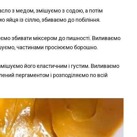
сло з медом, змішуємо з содою, а потім
о яйця із сіллю, збиваємо до побіління.
уємо збивати міксером до пишності. Виливаємо
ішуємо, частинами просіюємо борошно.
амішуємо його еластичним і густим. Виливаємо
телений пергаментом і розподіляємо по всій