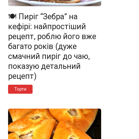
🍽️ Пиріг “Зебра” на
кефірі: найпростіший
рецепт, роблю його вже
багато років (дуже
смачний пиріг до чаю,
показую детальний
рецепт)
Торти