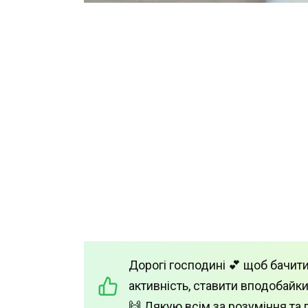
Дорогі господині 💕 щоб бачити
активність, ставити вподобайки
🙌 Дякую всім за розуміння та 