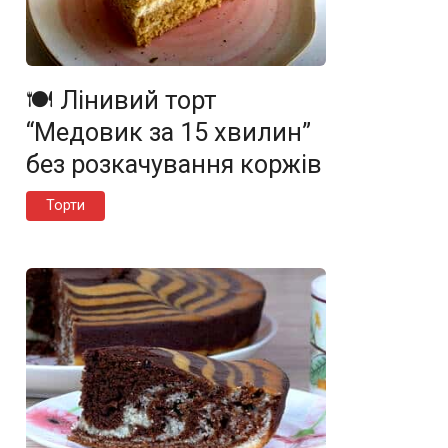
🍽️ Лінивий торт
“Медовик за 15 хвилин”
без розкачування коржів
Торти