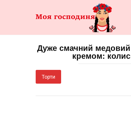
Перейти
до
змісту
Дуже смачний медовий
кремом: колис
Торти