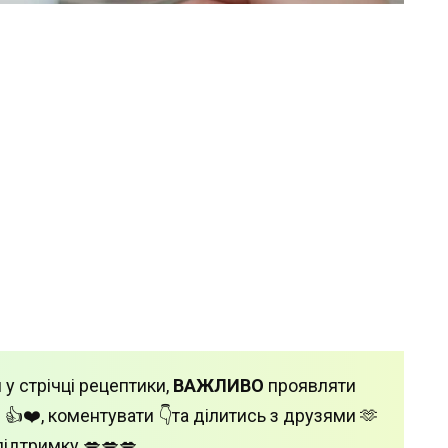
 у стрічці рецептики,
ВАЖЛИВО
проявляти
 👍❤️, коментувати 👇та ділитись з друзями 🫶
підтримку 💋💋💋