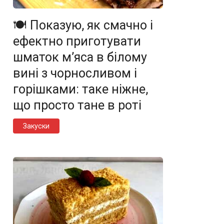
🍽️ Показую, як смачно і
ефектно приготувати
шматок м’яса в білому
вині з чорносливом і
горішками: таке ніжне,
що просто тане в роті
Закуски