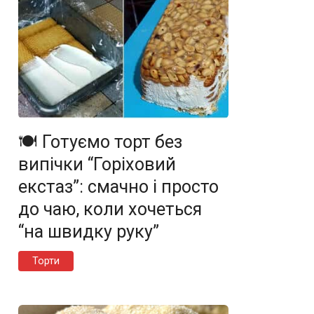
🍽️ Готуємо торт без
випічки “Горіховий
екстаз”: смачно і просто
до чаю, коли хочеться
“на швидку руку”
Торти