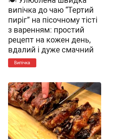
🍽️ Улюблена швидка
випічка до чаю “Тертий
пиріг” на пісочному тісті
з варенням: простий
рецепт на кожен день,
вдалий і дуже смачний
Випічка