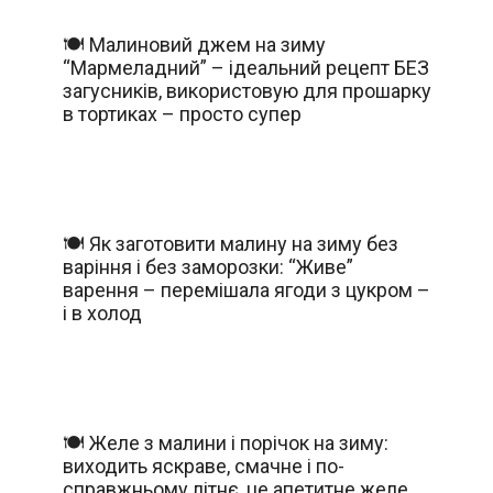
🍽️ Малиновий джем на зиму
“Мармеладний” – ідеальний рецепт БЕЗ
загусників, використовую для прошарку
в тортиках – просто супер
🍽️ Як заготовити малину на зиму без
варіння і без заморозки: “Живе”
варення – перемішала ягоди з цукром –
і в холод
🍽️ Желе з малини і порічок на зиму:
виходить яскраве, смачне і по-
справжньому літнє, це апетитне желе