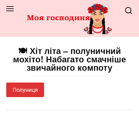
Перейти
до
змісту
🍽️ Хіт літа – полуничний
мохіто! Набагато смачніше
звичайного компоту
Полуниця