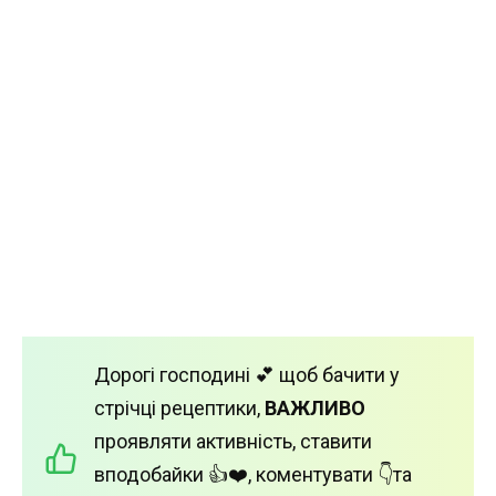
Дорогі господині 💕 щоб бачити у
стрічці рецептики,
ВАЖЛИВО
проявляти активність, ставити
вподобайки 👍❤️, коментувати 👇та