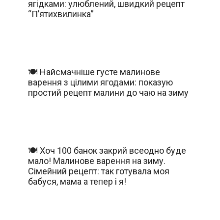
ягідками: улюблений, швидкий рецепт
“П’ятихвилинка”
🍽️ Найсмачніше густе малинове
варення з цілими ягодами: показую
простий рецепт малини до чаю на зиму
🍽️ Хоч 100 банок закрий всеодно буде
мало! Малинове варення на зиму.
Сімейний рецепт: так готувала моя
бабуся, мама а тепер і я!