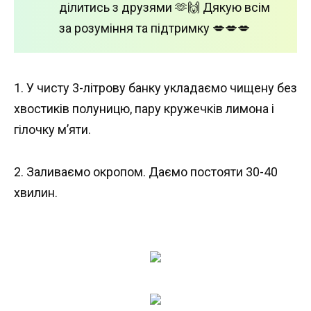
ділитись з друзями 🫶🙌 Дякую всім
за розуміння та підтримку 💋💋💋
1. У чисту 3-літрову банку укладаємо чищену без
хвостиків полуницю, пару кружечків лимона і
гілочку м’яти.
2. Заливаємо окропом. Даємо постояти 30-40
хвилин.