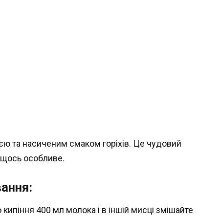
єю та насиченим смаком горіхів. Це чудовий
л щось особливе.
ання:
 кипіння 400 мл молока і в іншій мисці змішайте