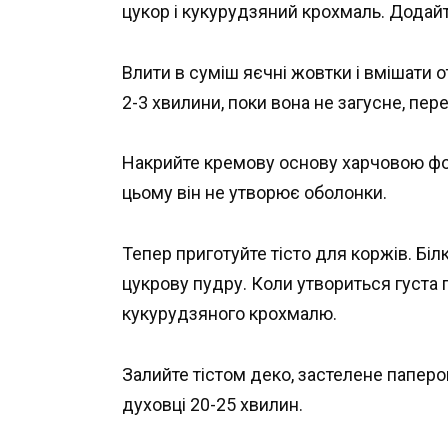
цукор і кукурудзяний крохмаль. Додайт
Влити в суміш яєчні жовтки і вмішати 
2-3 хвилини, поки вона не загусне, пере
Накрийте кремову основу харчовою фол
цьому він не утворює оболонки.
Тепер приготуйте тісто для коржів. Білк
цукрову пудру. Коли утвориться густа пі
кукурудзяного крохмалю.
Залийте тістом деко, застелене папером 
духовці 20-25 хвилин.