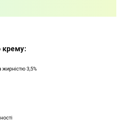
о крему:
а жирністю 3,5%
ності