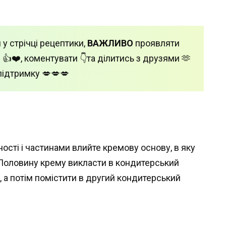
 у стрічці рецептики,
ВАЖЛИВО
проявляти
 👍❤️, коментувати 👇та ділитись з друзями 🫶
підтримку 💋💋💋
сті і частинами влийте кремову основу, в яку
 Половину крему викласти в кондитерський
, а потім помістити в другий кондитерський