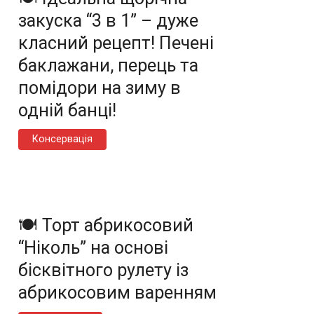
закуска “3 в 1” – дуже
класний рецепт! Печені
баклажани, перець та
помідори на зиму в
одній банці!
Консервація
🍽️ Торт абрикосовий
“Ніколь” на основі
бісквітного рулету із
абрикосовим варенням