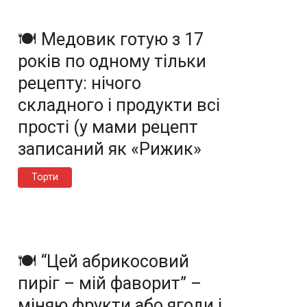
🍽️ Медовик готую з 17
років по одному тільки
рецепту: нічого
складного і продукти всі
прості (у мами рецепт
записаний як «Рижик»
Торти
🍽️ “Цей абрикосовий
пиріг – мій фаворит” –
міняю фрукти або ягоди і