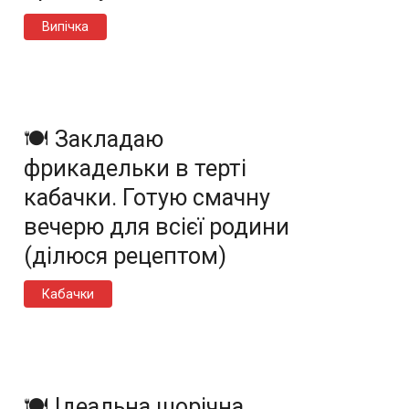
Випічка
🍽️ Закладаю
фрикадельки в терті
кабачки. Готую смачну
вечерю для всієї родини
(ділюся рецептом)
Кабачки
🍽️ Ідеальна щорічна