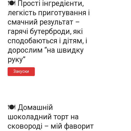
🍽️ Прості інгредієнти,
легкість приготування і
смачний результат –
гарячі бутерброди, які
сподобаються і дітям, і
дорослим “на швидку
руку”
Закуски
🍽️ Домашній
шоколадний торт на
сковороді – мій фаворит