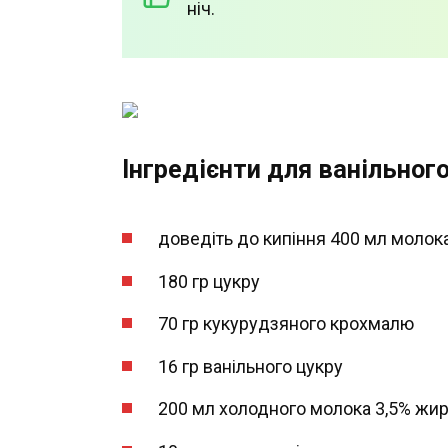
ніч.
Інгредієнти для ванільног
доведіть до кипіння 400 мл молок
180 гр цукру
70 гр кукурудзяного крохмалю
16 гр ванільного цукру
200 мл холодного молока 3,5% жир