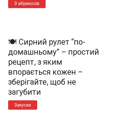
З абрикосів
🍽️ Сирний рулет “по-
домашньому” – простий
рецепт, з яким
впорається кожен –
зберігайте, щоб не
загубити
Закуски