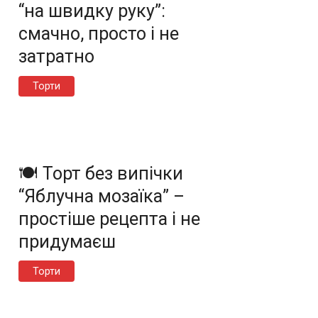
“на швидку руку”:
смачно, просто і не
затратно
Торти
🍽️ Торт без випічки
“Яблучна мозаїка” –
простіше рецепта і не
придумаєш
Торти