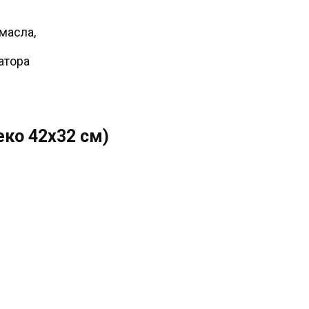
масла,
атора
еко 42х32 см)