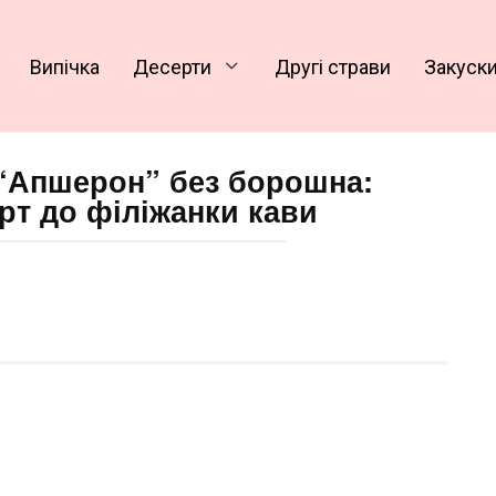
Випічка
Десерти
Другі страви
Закуск
 “Апшерон” без борошна:
рт до філіжанки кави