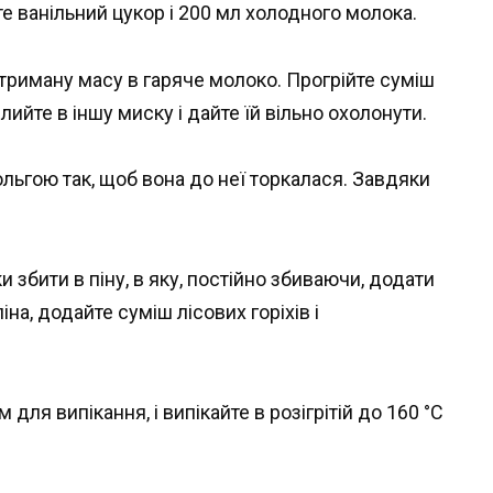
е ванільний цукор і 200 мл холодного молока.
отриману масу в гаряче молоко. Прогрійте суміш
лийте в іншу миску і дайте їй вільно охолонути.
ьгою так, щоб вона до неї торкалася. Завдяки
и збити в піну, в яку, постійно збиваючи, додати
на, додайте суміш лісових горіхів і
для випікання, і випікайте в розігрітій до 160 °C