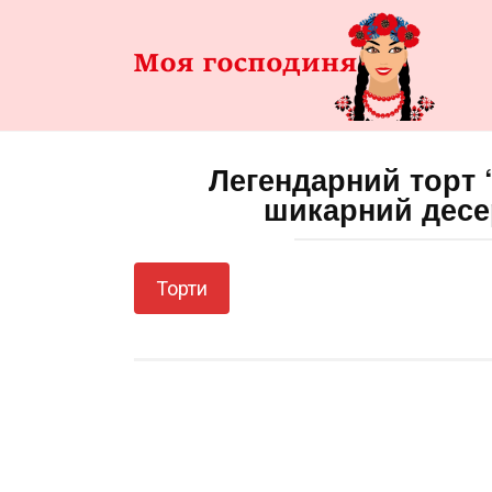
Перейти
до
змісту
Легендарний торт
шикарний десе
Торти