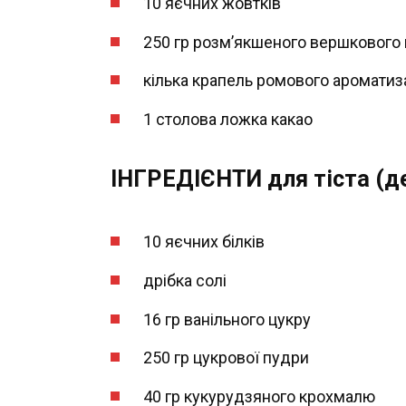
10 яєчних жовтків
250 гр розм’якшеного вершкового 
кілька крапель ромового ароматиз
1 столова ложка какао
ІНГРЕДІЄНТИ для тіста (д
10 яєчних білків
дрібка солі
16 гр ванільного цукру
250 гр цукрової пудри
40 гр кукурудзяного крохмалю