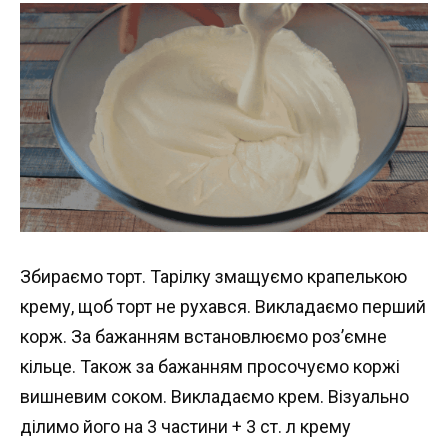
Збираємо торт. Тарілку змащуємо крапелькою
крему, щоб торт не рухався. Викладаємо перший
корж. За бажанням встановлюємо роз’ємне
кільце. Також за бажанням просочуємо коржі
вишневим соком. Викладаємо крем. Візуально
ділимо його на 3 частини + 3 ст. л крему