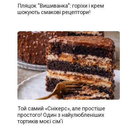
Пляцок “Вишиванка”: горіхи і крем
шокують смакові рецептори!
Той самий «Снікерс», але простіше
простого! Один з найулюбленіших
тортиків моєї сім’ї