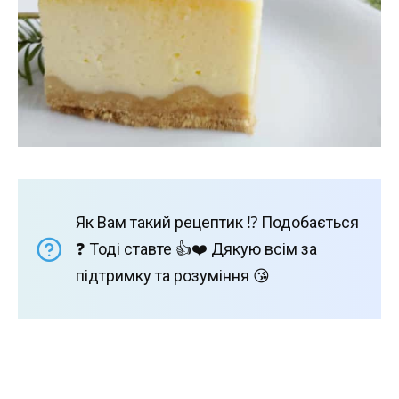
Як Вам такий рецептик ⁉️ Подобається
❓ Тоді ставте 👍❤️ Дякую всім за
підтримку та розуміння 😘