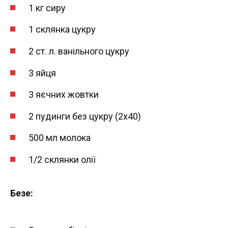
1 кг сиру
1 склянка цукру
2 ст. л. ванільного цукру
3 яйця
3 яєчних жовтки
2 пудинги без цукру (2х40)
500 мл молока
1/2 склянки олії
Безе: