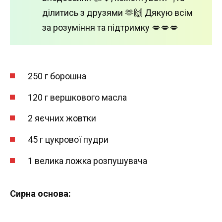
ділитись з друзями 🫶🙌 Дякую всім
за розуміння та підтримку 💋💋💋
250 г борошна
120 г вершкового масла
2 яєчних жовтки
45 г цукрової пудри
1 велика ложка розпушувача
Сирна основа: