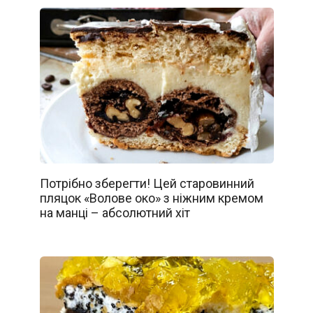
Потрібно зберегти! Цей старовинний
пляцок «Волове око» з ніжним кремом
на манці – абсолютний хіт