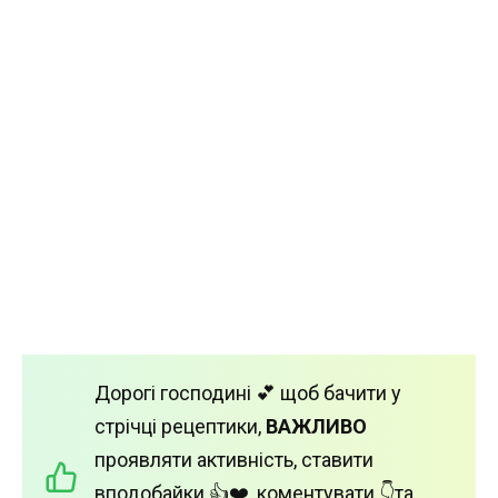
Дорогі господині 💕 щоб бачити у
стрічці рецептики,
ВАЖЛИВО
проявляти активність, ставити
вподобайки 👍❤️, коментувати 👇та