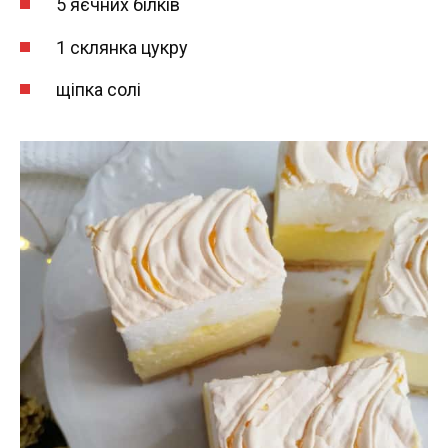
5 яєчних білків
1 склянка цукру
щіпка солі