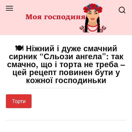
Перейти
до
змісту
🍽️ Ніжний і дуже смачний
сирник “Сльози ангела”: так
смачно, що і торта не треба –
цей рецепт повинен бути у
кожної господиньки
Торти