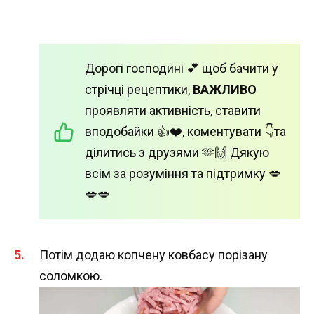
Дорогі господині 💕 щоб бачити у
стрічці рецептики,
ВАЖЛИВО
проявляти активність, ставити
вподобайки 👍❤️, коментувати 👇та
ділитись з друзями 🫶🙌 Дякую
всім за розуміння та підтримку 💋
💋💋
Потім додаю копчену ковбасу порізану
соломкою.