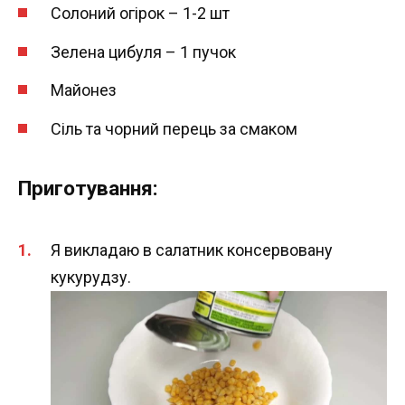
Солоний огірок – 1-2 шт
Зелена цибуля – 1 пучок
Майонез
Сіль та чорний перець за смаком
Приготування:
Я викладаю в салатник консервовану
кукурудзу.