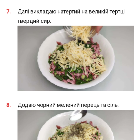
Далі викладаю натертий на великій тертці
твердий сир.
Додаю чорний мелений перець та сіль.