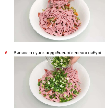
Висипаю пучок подрібненої зеленої цибулі.