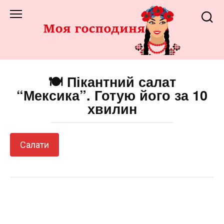
Перейти
до
змісту
🍽️ Пікантний салат
“Мексика”. Готую його за 10
хвилин
Салати