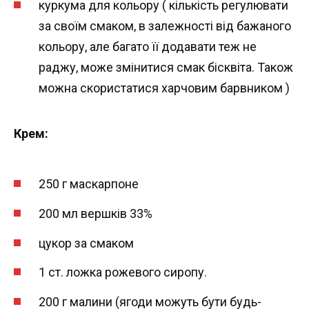
куркума для кольору ( кількість регулювати
за своїм смаком, в залежності від бажаного
кольору, але багато її додавати теж не
раджу, може змінитися смак бісквіта. Також
можна скористатися харчовим барвником )
Крем:
250 г маскарпоне
200 мл вершків 33%
цукор за смаком
1 ст. ложка рожевого сиропу.
200 г малини (ягоди можуть бути будь-