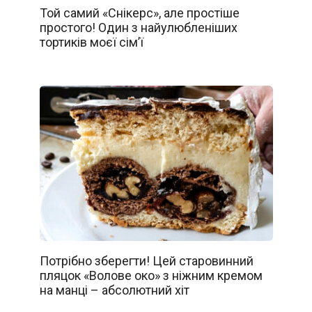
Той самий «Снікерс», але простіше
простого! Один з найулюбленіших
тортиків моєї сім’ї
Потрібно зберегти! Цей старовинний
пляцок «Волове око» з ніжним кремом
на манці – абсолютний хіт