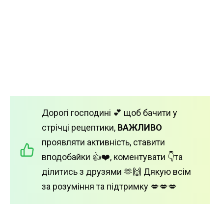
Дорогі господині 💕 щоб бачити у
стрічці рецептики,
ВАЖЛИВО
проявляти активність, ставити
вподобайки 👍❤️, коментувати 👇та
ділитись з друзями 🫶🙌 Дякую всім
за розуміння та підтримку 💋💋💋