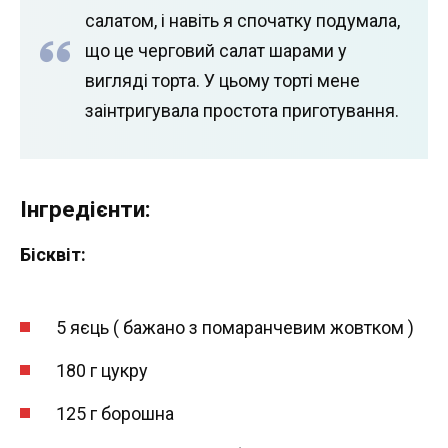
салатом, і навіть я спочатку подумала,
що це черговий салат шарами у
вигляді торта. У цьому торті мене
заінтригувала простота приготування.
Інгредієнти:
Бісквіт:
5 яєць ( бажано з помаранчевим жовтком )
180 г цукру
125 г борошна