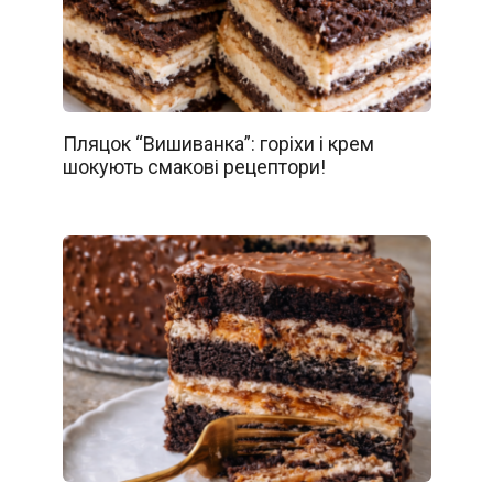
Пляцок “Вишиванка”: горіхи і крем
шокують смакові рецептори!