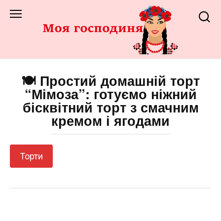
Перейти
до
змісту
🍽️ Простий домашній торт
“Мімоза”: готуємо ніжний
бісквітний торт з смачним
кремом і ягодами
Торти