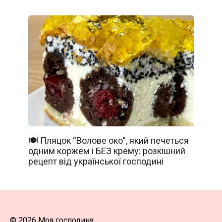
🍽️ Пляцок “Волове око”, який печеться
одним коржем і БЕЗ крему: розкішний
рецепт від української господині
© 2026 Моя господиня