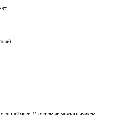
 33%
яний)
о світлої маси. Міксером чи можна вінчиком.