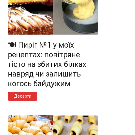
🍽️ Пиріг №1 у моїх
рецептах: повітряне
тісто на збитих білках
навряд чи залишить
когось байдужим
Десерти