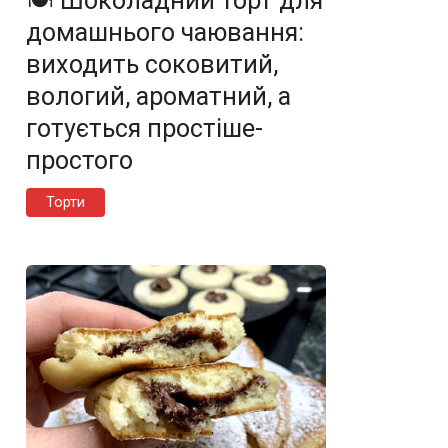
🍽️ Шоколадний торт для
домашнього чаювання:
виходить соковитий,
вологий, ароматний, а
готується простіше-
простого
Торти