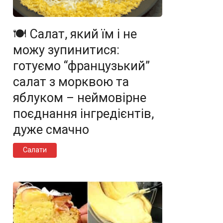
🍽️ Салат, який їм і не
можу зупинитися:
готуємо “французький”
салат з морквою та
яблуком – неймовірне
поєднання інгредієнтів,
дуже смачно
Салати