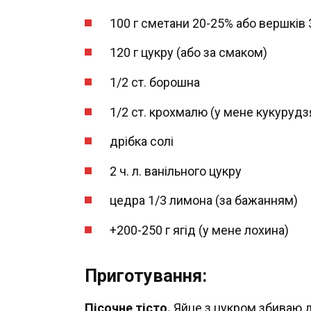
100 г сметани 20-25% або вершків
120 г цукру (або за смаком)
1/2 ст. борошна
1/2 ст. крохмалю (у мене кукурудз
дрібка солі
2 ч. л. ванільного цукру
цедра 1/3 лимона (за бажанням)
+200-250 г ягід (у мене лохина)
Приготування:
Пісочне тісто.
Яйце з цукром збиваю д