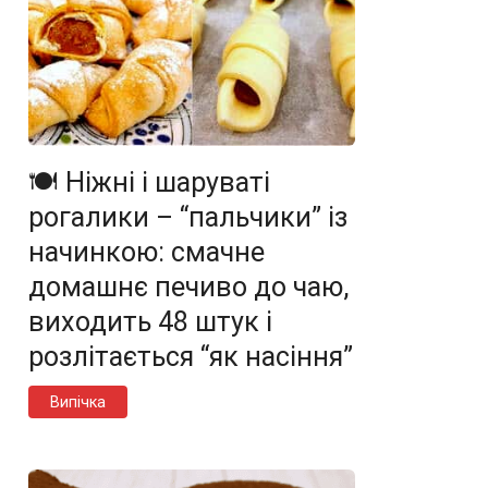
🍽️ Ніжні і шаруваті
рогалики – “пальчики” із
начинкою: смачне
домашнє печиво до чаю,
виходить 48 штук і
розлітається “як насіння”
Випічка