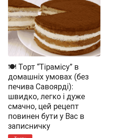
🍽️ Торт “Тірамісу” в
домашніх умовах (без
печива Савоярді):
швидко, легко і дуже
смачно, цей рецепт
повинен бути у Вас в
записничку