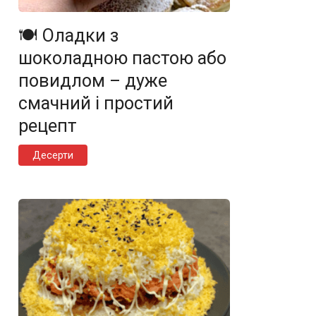
🍽️ Оладки з
шоколадною пастою або
повидлом – дуже
смачний і простий
рецепт
Десерти