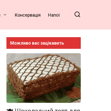
и
Консервація
Напої
Можливо вас зацікавить