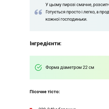
У цьому пирозі смачне, розсипча
Готується просто і легко, а про
кожної господиньки.
Інгредієнти:
Форма діаметром 22 см
Пісочне тісто: