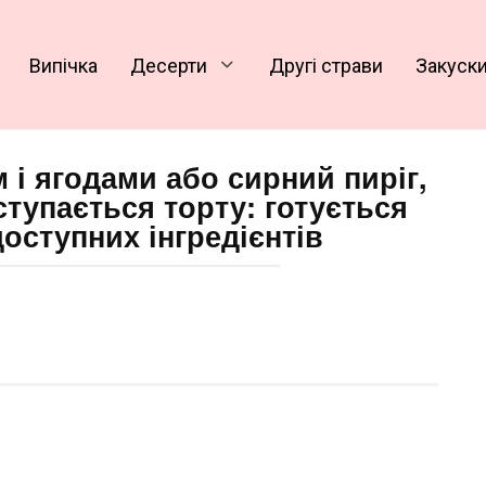
Випічка
Десерти
Другі страви
Закуск
м і ягодами або сирний пиріг,
ступається торту: готується
доступних інгредієнтів