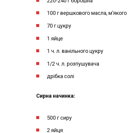
220-240 г борошна
100 г вершкового масла, м’якого
70 г цукру
1 яйце
1 ч. л. ванільного цукру
1/2 ч. л. розпушувача
дрібка солі
Сирна начинка:
500 г сиру
2 яйця