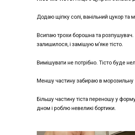
Додаю щіпку солі, ванільний цукор та
Всипаю трохи борошна та розпушувач
залишилося, і замішую м’яке тісто.
Вимішувати не потрібно. Тісто буде нел
Меншу частину забираю в морозильну 
Більшу частину тіста переношу у форм
дном і роблю невеликі бортики.