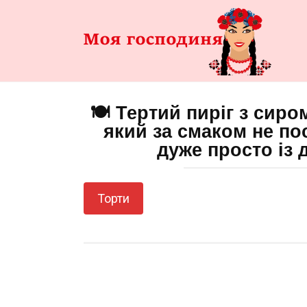
Перейти
до
змісту
🍽️ Тертий пиріг з сиро
який за смаком не по
дуже просто із 
Торти