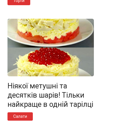
Торти
Ніякої метушні та
десятків шарів! Тільки
найкраще в одній тарілці
Салати