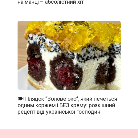
на манці – абсолютний хіт
🍽️ Пляцок “Волове око”, який печеться
одним коржем і БЕЗ крему: розкішний
рецепт від української господині