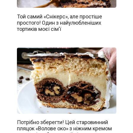
Той самий «Снікерс», але простіше
простого! Один з найулюбленіших
тортиків моєї сім’ї
Потрібно зберегти! Цей старовинний
пляцок «Волове око» з ніжним кремом