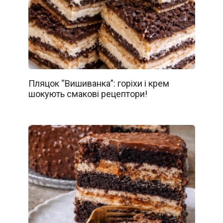
Пляцок “Вишиванка”: горіхи і крем
шокують смакові рецептори!