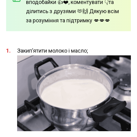
вподобайки 👍❤️, коментувати 👇та
ділитись з друзями 🫶🙌 Дякую всім
за розуміння та підтримку 💋💋💋
Закип’ятити молоко і масло;