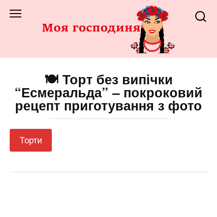
Перейти
до
змісту
🍽️ Торт без випічки
“Есмеральда” – покроковий
рецепт приготування з фото
Торти