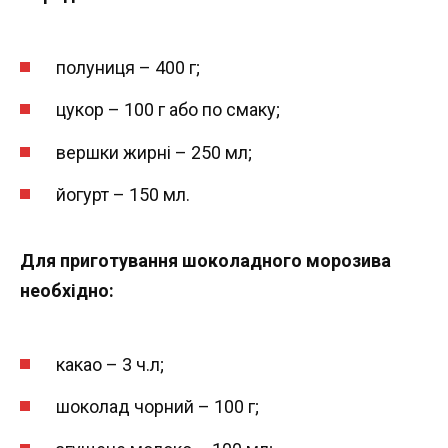
полуниця – 400 г;
цукор – 100 г або по смаку;
вершки жирні – 250 мл;
йогурт – 150 мл.
Для приготування шоколадного морозива
необхідно:
какао – 3 ч.л;
шоколад чорний – 100 г;