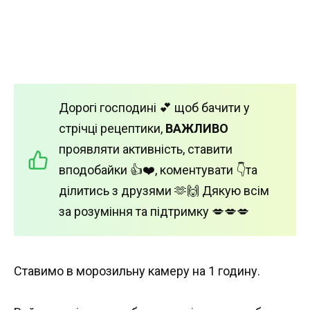
Дорогі господині 💕 щоб бачити у
стрічці рецептики,
ВАЖЛИВО
проявляти активність, ставити
вподобайки 👍❤️, коментувати 👇та
ділитись з друзями 🫶🙌 Дякую всім
за розуміння та підтримку 💋💋💋
Ставимо в морозильну камеру на 1 годину.