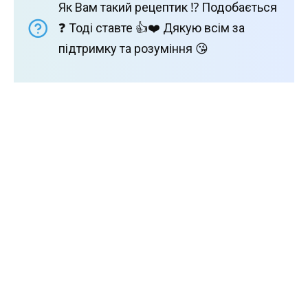
Як Вам такий рецептик ⁉️ Подобається
❓ Тоді ставте 👍❤️ Дякую всім за
підтримку та розуміння 😘