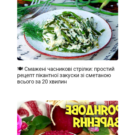
🍽️ Смажені часникові стрілки: простий
рецепт пікантної закуски зі сметаною
всього за 20 хвилин