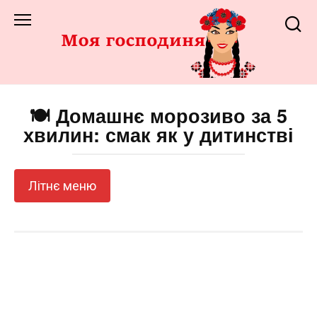
Перейти
до
змісту
🍽️ Домашнє морозиво за 5
хвилин: смак як у дитинстві
Літнє меню