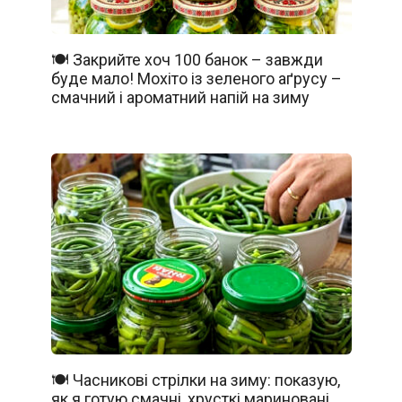
🍽️ Закрийте хоч 100 банок – завжди
буде мало! Мохіто із зеленого аґрусу –
смачний і ароматний напій на зиму
🍽️ Часникові стрілки на зиму: показую,
як я готую смачні, хрусткі мариновані