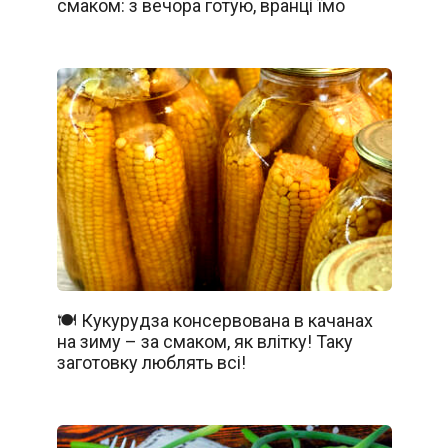
смаком: з вечора готую, вранці їмо
🍽️ Кукурудза консервована в качанах
на зиму – за смаком, як влітку! Таку
заготовку люблять всі!