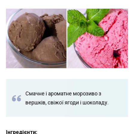
Смачне і ароматне морозиво з
вершків, свіжої ягоди і шоколаду.
Інгредієнти: