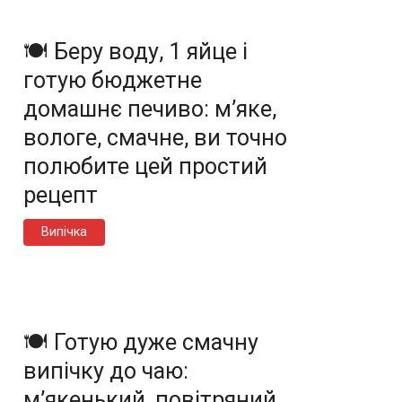
🍽️ Беру воду, 1 яйце і
готую бюджетне
домашнє печиво: м’яке,
вологе, смачне, ви точно
полюбите цей простий
рецепт
Випічка
🍽️ Готую дуже смачну
випічку до чаю:
м’якенький, повітряний