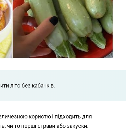
ти літо без кабачків.
еличезною користю і підходить для
, чи то перші страви або закуски.