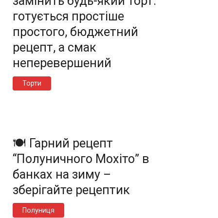
замінить будь-який торт:
готується простіше
простого, бюджетний
рецепт, а смак
неперевершений
Торти
🍽️ Гарний рецепт
“Полуничного Мохіто” в
банках на зиму –
зберігайте рецептик
Полуниця