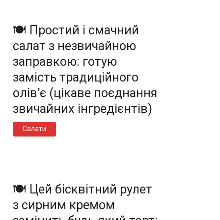
🍽️ Простий і смачний
салат з незвичайною
заправкою: готую
замість традиційного
олів’є (цікаве поєднання
звичайних інгредієнтів)
Салати
🍽️ Цей бісквітний рулет
з сирним кремом