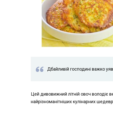
Дбайливій господині важко уяви
Цей дивовижний літній овоч володіє в
найрізноманітніших кулінарних шедеврів