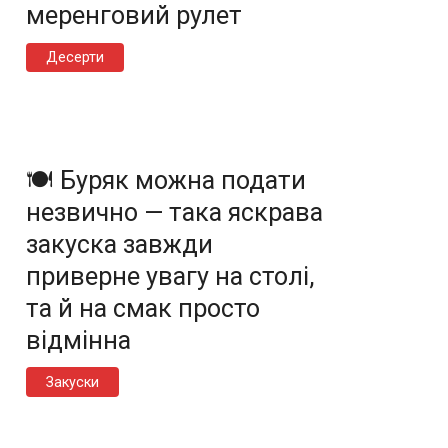
меренговий рулет
Десерти
🍽️ Буряк можна подати
незвично — така яскрава
закуска завжди
приверне увагу на столі,
та й на смак просто
відмінна
Закуски