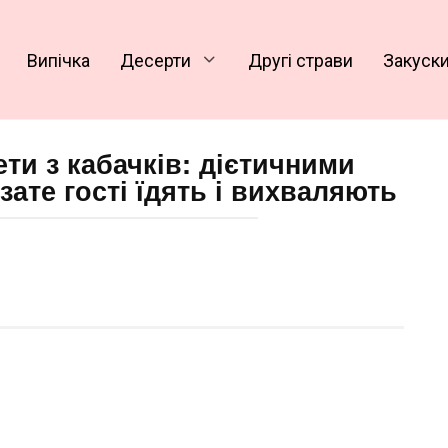
Випічка
Десерти
Другі страви
Закуск
ети з кабачків: дієтичними
зате гості їдять і вихваляють