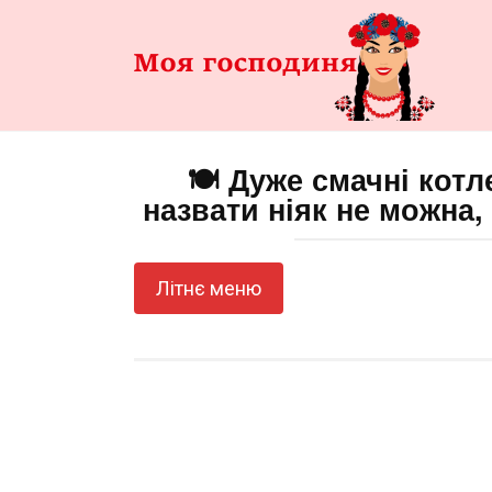
Перейти
до
змісту
🍽️ Дуже смачні котл
назвати ніяк не можна, 
Літнє меню