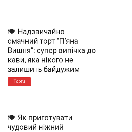
🍽️ Надзвичайно
смачний торт “П’яна
Вишня”: супер випічка до
кави, яка нікого не
залишить байдужим
Торти
🍽️ Як приготувати
чудовий ніжний