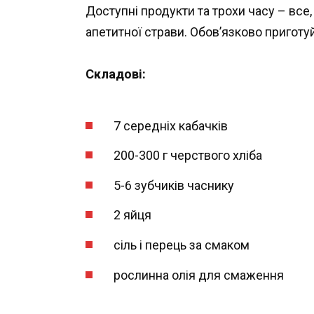
Доступні продукти та трохи часу – все
апетитної страви. Обов’язково приготуй
Складові:
7 середніх кабачків
200-300 г черствого хліба
5-6 зубчиків часнику
2 яйця
сіль і перець за смаком
рослинна олія для смаження