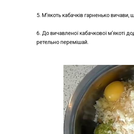
5. М’якоть кабачків гарненько вичави, 
6. До вичавленої кабачкової м’якоті до
ретельно перемішай.