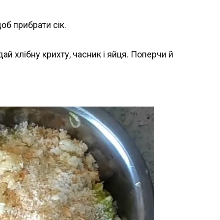
щоб прибрати сік.
дай хлібну крихту, часник і яйця. Поперчи й