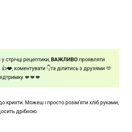
 у стрічці рецептики,
ВАЖЛИВО
проявляти
 👍❤️, коментувати 👇та ділитись з друзями 🫶
підтримку 💋💋💋
до крихти. Можеш і просто розім’яти хліб руками,
досить дрібною.