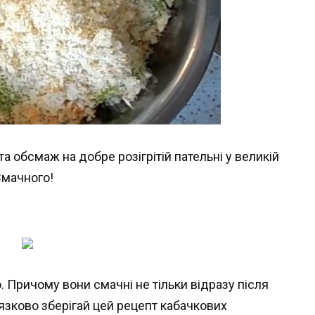
а обсмаж на добре розігрітій пательні у великій
 Смачного!
 Причому вони смачні не тільки відразу після
’язково зберігай цей рецепт кабачкових