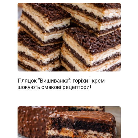
Пляцок “Вишиванка”: горіхи і крем
шокують смакові рецептори!