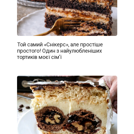
Той самий «Снікерс», але простіше
простого! Один з найулюбленіших
тортиків моєї сім’ї