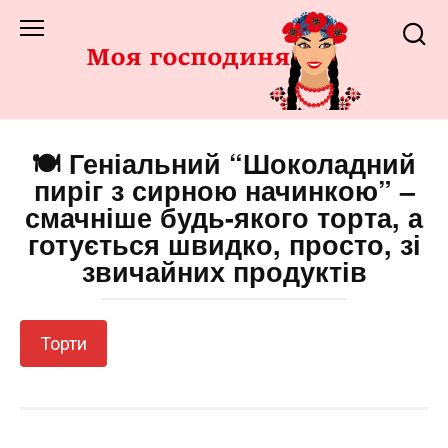
Перейти
до
змісту
🍽️ Геніальний “Шоколадний
пиріг з сирною начинкою” –
смачніше будь-якого торта, а
готується швидко, просто, зі
звичайних продуктів
Торти