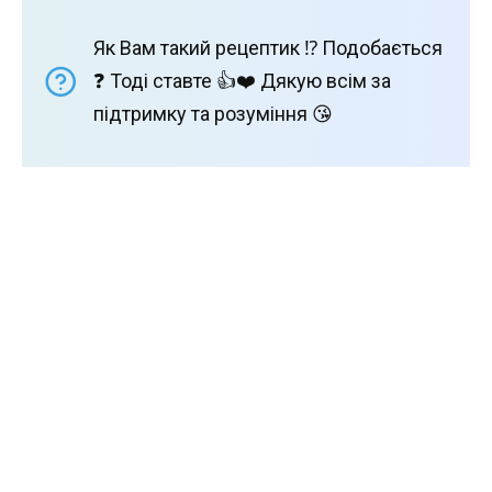
Як Вам такий рецептик ⁉️ Подобається
❓ Тоді ставте 👍❤️ Дякую всім за
підтримку та розуміння 😘