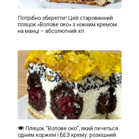
Потрібно зберегти! Цей старовинний
пляцок «Волове око» з ніжним кремом
на манці – абсолютний хіт
🍽️ Пляцок “Волове око”, який печеться
одним коржем і БЕЗ крему: розкішний