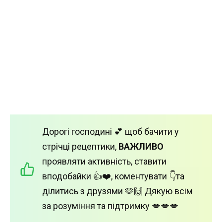
Дорогі господині 💕 щоб бачити у
стрічці рецептики,
ВАЖЛИВО
проявляти активність, ставити
вподобайки 👍❤️, коментувати 👇та
ділитись з друзями 🫶🙌 Дякую всім
за розуміння та підтримку 💋💋💋