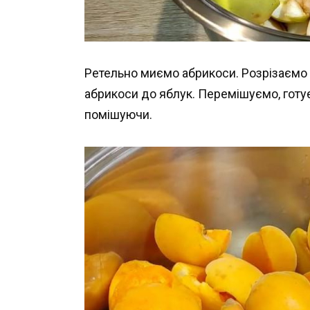
Ретельно миємо абрикоси. Розрізаємо 
абрикоси до яблук. Перемішуємо, готу
помішуючи.