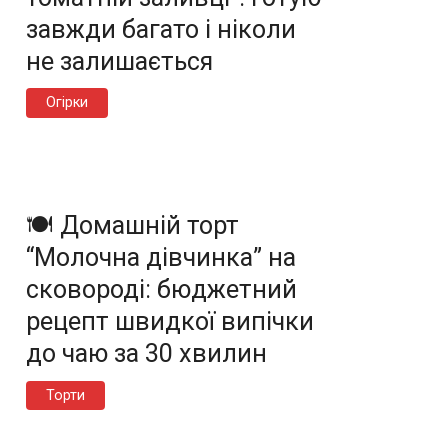
завжди багато і ніколи
не залишається
Огірки
🍽️ Домашній торт
“Молочна дівчинка” на
сковороді: бюджетний
рецепт швидкої випічки
до чаю за 30 хвилин
Торти