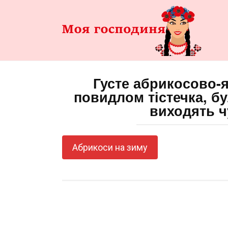
Перейти
до
змісту
Густе абрикосово-
повидлом тістечка, б
виходять 
Абрикоси на зиму