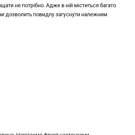
щати не потрібно. Адже в ній міститься багато
вини дозволить повидлу загуснути належним
вини. Нарізаємо фрукт часточками.