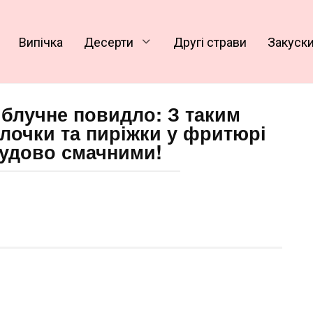
Випічка
Десерти
Другі страви
Закуск
яблучне повидло: З таким
улочки та пиріжки у фритюрі
чудово смачними!