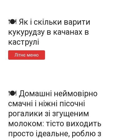
🍽️ Як і скільки варити
кукурудзу в качанах в
каструлі
Літнє меню
🍽️ Домашні неймовірно
смачні і ніжні пісочні
рогалики зі згущеним
молоком: тісто виходить
просто ідеальне, роблю з