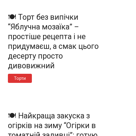
🍽️ Торт без випічки
“Яблучна мозаїка” –
простіше рецепта і не
придумаєш, а смак цього
десерту просто
дивовижний
Торти
🍽️ Найкраща закуска з
огірків на зиму “Огірки в
томатній заливці”: готую