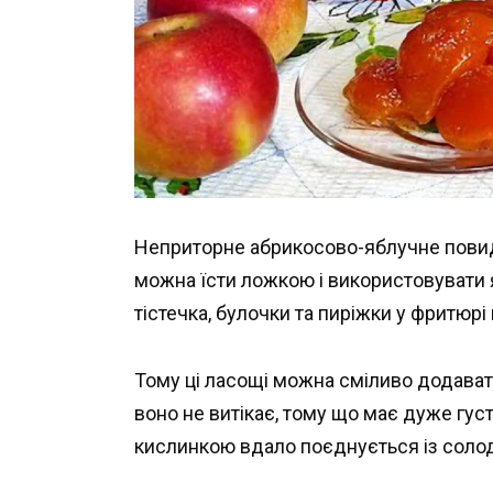
Неприторне абрикосово-яблучне повидл
можна їсти ложкою і використовувати 
тістечка, булочки та пиріжки у фритюр
Тому ці ласощі можна сміливо додавати
воно не витікає, тому що має дуже гус
кислинкою вдало поєднується із солод