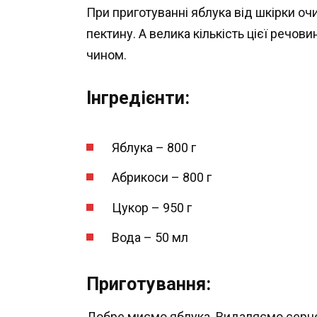
При приготуванні яблука від шкірки очи
пектину. А велика кількість цієї речо
чином.
Інгредієнти:
Яблука – 800 г
Абрикоси – 800 г
Цукор – 950 г
Вода – 50 мл
Приготування:
Добре миємо яблука. Видаляємо серце