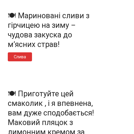
🍽️ Мариновані сливи з
гірчицею на зиму –
чудова закуска до
м’ясних страв!
Слива
🍽️ Приготуйте цей
смаколик , і я впевнена,
вам дуже сподобається!
Маковий пляцок з
лимонним кремом за