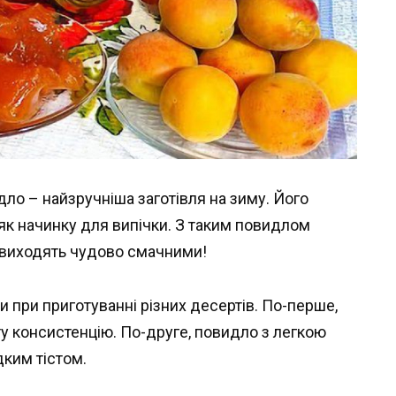
о – найзручніша заготівля на зиму. Його
як начинку для випічки. З таким повидлом
і виходять чудово смачними!
 при приготуванні різних десертів. По-перше,
ту консистенцію. По-друге, повидло з легкою
ким тістом.