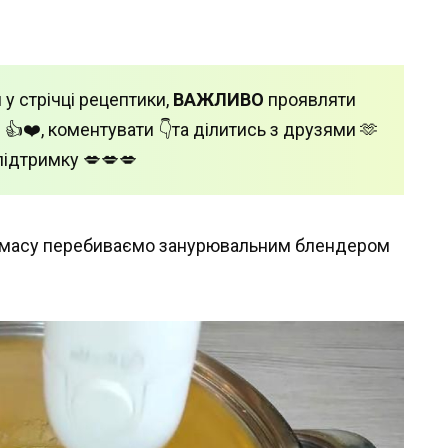
 у стрічці рецептики,
ВАЖЛИВО
проявляти
 👍❤️, коментувати 👇та ділитись з друзями 🫶
підтримку 💋💋💋
у масу перебиваємо занурювальним блендером