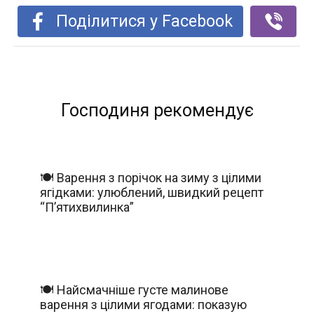
Поділитися у Facebook
Господиня рекомендує
🍽️ Варення з порічок на зиму з цілими
ягідками: улюблений, швидкий рецепт
“П’ятихвилинка”
🍽️ Найсмачніше густе малинове
варення з цілими ягодами: показую