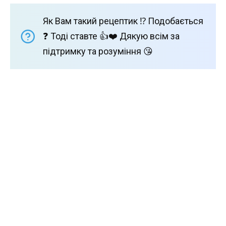
Як Вам такий рецептик ⁉️ Подобається
❓ Тоді ставте 👍❤️ Дякую всім за
підтримку та розуміння 😘