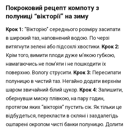
Покроковий рецепт компоту з
полуниці “вікторії” на зиму
Крок 1:
“Вікторію” середнього розміру засипати
в широкий таз, наповнений водою. По черзі
витягнути зелені або підсохлі хвостики.
Крок 2:
Крім того, вимити плоди дуже м’якою губкою,
намагаючись не пом’яти і не пошкодити їх
поверхню. Вологу струсити.
Крок 3:
Пересипати
полуницю в чистий таз. Негайно додати верхнім
шаром звичайний білий цукор.
Крок 4:
Залишити,
обернувши миску плівкою, на пару годин,
протягом яких “вікторія” пустить сік. Як тільки це
відбудеться, перекласти в скляні і заздалегідь
ошпарені окропом чисті банки полуницю. Долити