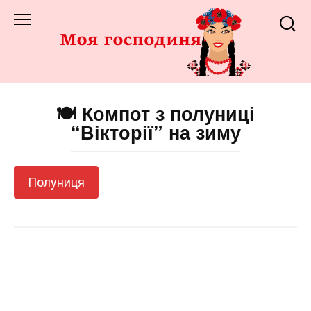
Перейти
до
змісту
🍽️ Компот з полуниці
“Вікторії” на зиму
Полуниця