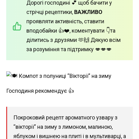
Дорогі господині 💕 щоб бачити у
стрічці рецептики,
ВАЖЛИВО
проявляти активність, ставити
вподобайки 👍❤️, коментувати 👇та
ділитись з друзями 🫶🙌 Дякую всім
за розуміння та підтримку 💋💋💋
Господиня рекомендує 👍
Покроковий рецепт ароматного узвару з
“вікторії” на зиму з лимоном, малиною,
яблуком і вишнею на плиті і в мультиварці, а