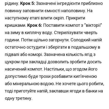
рідину.
Крок 5:
Зазначені інгредієнти приблизно
повинну заповнити ємності наполовину. На
наступному етапі влити окріп. Прикрити
кришками.
Крок 6:
Поставити компот з “вікторії”
на зиму в киплячу воду. Стерилізувати чверть
години. Потім щільно загорнути. Солодкий напій
остаточно остудити і зберігати в подальшому в
підвалі або коморі. Зазначена кількість ягід з
цукром при закладці дозволить зробити досить
насичений компот. Настільки, що згодом його
допустимо буде трохи розбавити кип’яченою
або мінеральною водою. Не хочете цього робити,
тоді приготуйте напій, заклавши ягоди в банки на
одну третину.