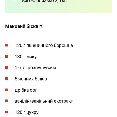
вагою близько 2,5 кг:
Маковий бісквіт:
120 г пшеничного борошна
130 г маку
1 ч. л. розпушувача
5 яєчних білків
дрібка солі
ванілін/ванільний екстракт
120 г цукру