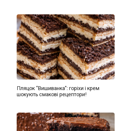
Пляцок “Вишиванка”: горіхи і крем
шокують смакові рецептори!