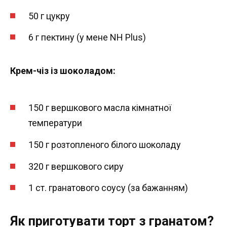
50 г цукру
6 г пектину (у мене NH Plus)
Крем-чіз із шоколадом:
150 г вершкового масла кімнатної
температури
150 г розтопленого білого шоколаду
320 г вершкового сиру
1 ст. гранатового соусу (за бажанням)
Як приготувати торт з гранатом?