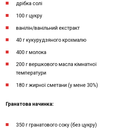
дрібка солі
100 г цукру
ванілін/ванільний екстракт
40 г кукурудзяного крохмалю
400 г молока
200 г вершкового масла кімнатної
температури
180 г жирної сметани (у мене 30%)
Гранатова начинка:
350 г гранатового соку (без цукру)