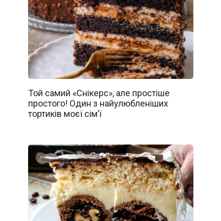
Той самий «Снікерс», але простіше
простого! Один з найулюбленіших
тортиків моєї сім’ї