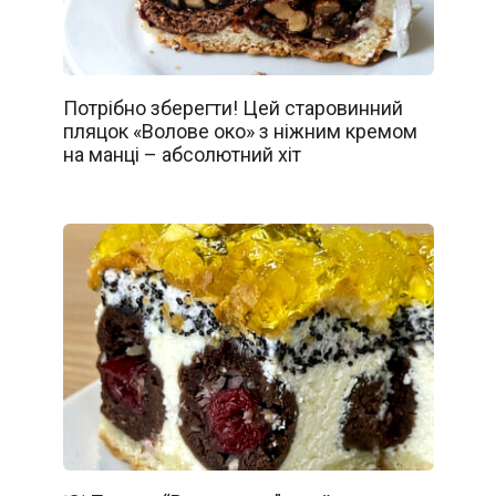
Потрібно зберегти! Цей старовинний
пляцок «Волове око» з ніжним кремом
на манці – абсолютний хіт