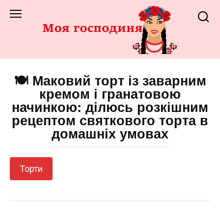
Перейти
до
змісту
🍽️ Маковий торт із заварним
кремом і гранатовою
начинкою: ділюсь розкішним
рецептом святкового торта в
домашніх умовах
Торти