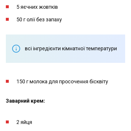
5 яєчних жовтків
50 г олії без запаху
всі інгредієнти кімнатної температури
150 г молока для просочення бісквіту
Заварний крем:
2 яйця