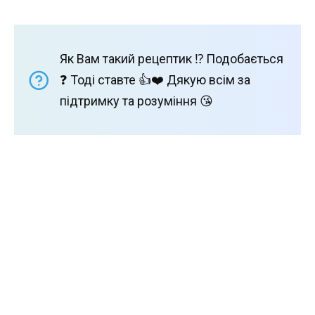
Як Вам такий рецептик ⁉️ Подобається
❓ Тоді ставте 👍❤️ Дякую всім за
підтримку та розуміння 😘