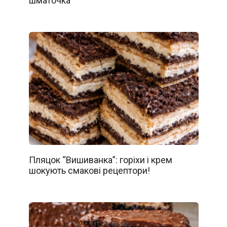
шматочка
Пляцок “Вишиванка”: горіхи і крем
шокують смакові рецептори!