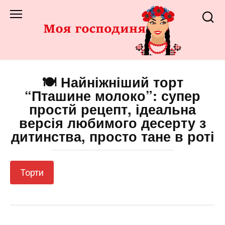
Перейти
до
змісту
🍽️ Найніжніший торт
“Пташине молоко”: супер
простй рецепт, ідеальна
версія любимого десерту з
дитинства, просто тане в роті
Торти