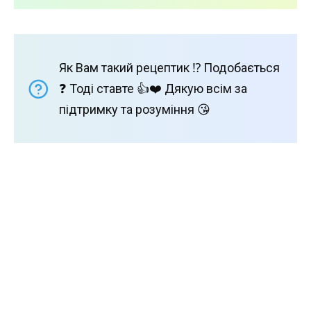
Як Вам такий рецептик ⁉️ Подобається
❓ Тоді ставте 👍❤️ Дякую всім за
підтримку та розуміння 😘