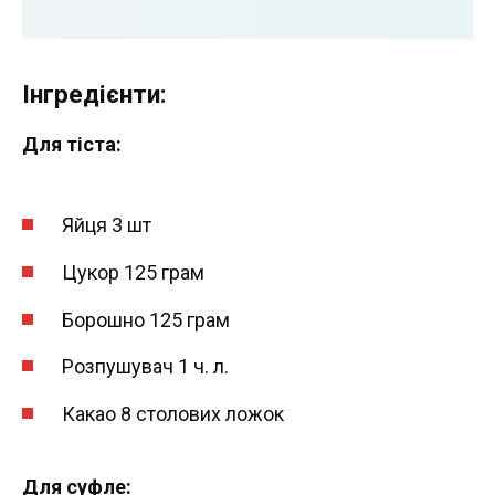
Інгредієнти:
Для тіста:
Яйця 3 шт
Цукор 125 грам
Борошно 125 грам
Розпушувач 1 ч. л.
Какао 8 столових ложок
Для суфле: