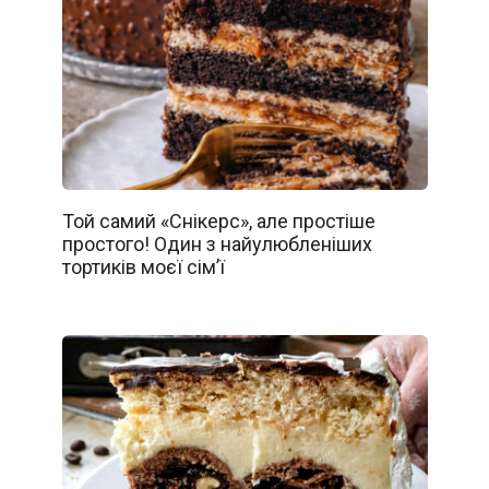
Той самий «Снікерс», але простіше
простого! Один з найулюбленіших
тортиків моєї сім’ї