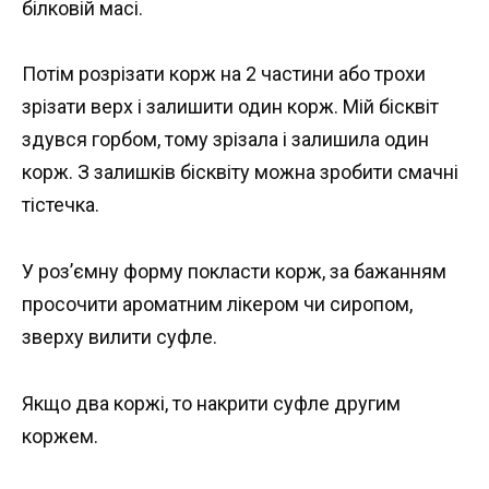
білковій масі.
Потім розрізати корж на 2 частини або трохи
зрізати верх і залишити один корж. Мій бісквіт
здувся горбом, тому зрізала і залишила один
корж. З залишків бісквіту можна зробити смачні
тістечка.
У роз’ємну форму покласти корж, за бажанням
просочити ароматним лікером чи сиропом,
зверху вилити суфле.
Якщо два коржі, то накрити суфле другим
коржем.