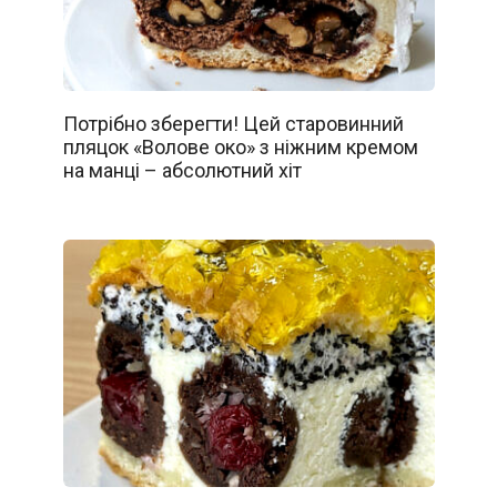
Потрібно зберегти! Цей старовинний
пляцок «Волове око» з ніжним кремом
на манці – абсолютний хіт