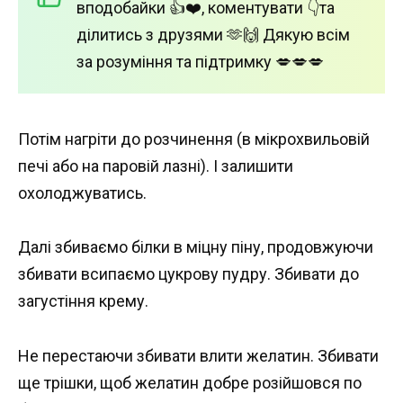
вподобайки 👍❤️, коментувати 👇та
ділитись з друзями 🫶🙌 Дякую всім
за розуміння та підтримку 💋💋💋
Потім нагріти до розчинення (в мікрохвильовій
печі або на паровій лазні). І залишити
охолоджуватись.
Далі збиваємо білки в міцну піну, продовжуючи
збивати всипаємо цукрову пудру. Збивати до
загустіння крему.
Не перестаючи збивати влити желатин. Збивати
ще трішки, щоб желатин добре розійшовся по