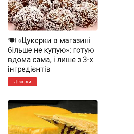
🍽️ «Цукерки в магазині
більше не купую»: готую
вдома сама, і лише з 3-х
інгредієнтів
Десерти