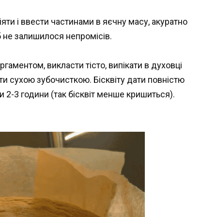
іяти і ввести частинами в яєчну масу, акуратно
 не залишилося непромісів.
гаментом, викласти тісто, випікати в духовці
ити сухою зубочисткою. Бісквіту дати повністю
и 2-3 години (так бісквіт менше кришиться).