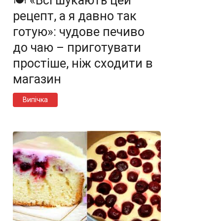
🍽️ «Всі шукають цей
рецепт, а я давно так
готую»: чудове печиво
до чаю – приготувати
простіше, ніж сходити в
магазин
Випічка