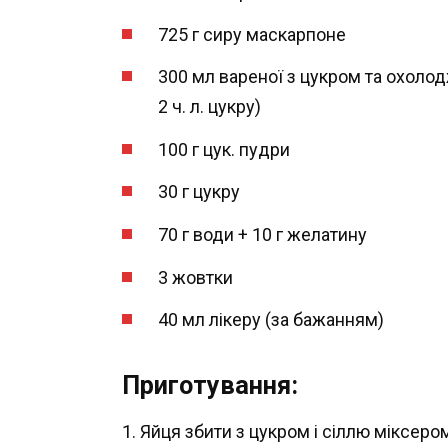
725 г сиру маскарпоне
300 мл вареної з цукром та охолодж
2 ч. л. цукру)
100 г цук. пудри
30 г цукру
70 г води + 10 г желатину
3 жовтки
40 мл лікеру (за бажанням)
Приготування:
1. Яйця збити з цукром і сіллю міксеро