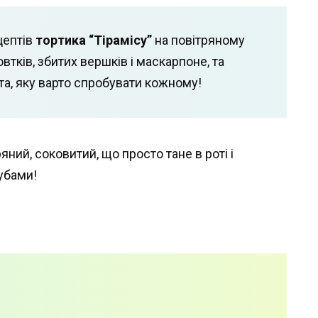
цептів
тортика “Тірамісу”
на повітряному
овтків, збитих вершків і маскарпоне, та
а, яку варто спробувати кожному!
яний, соковитий, що просто тане в роті і
губами!