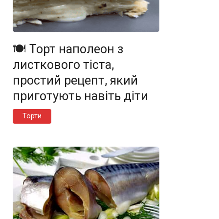
🍽️ Торт наполеон з
листкового тіста,
простий рецепт, який
приготують навіть діти
Торти