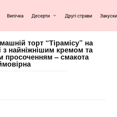
Випічка
Десерти
Другі страви
Закуск
машній торт “Тірамісу” на
і з найніжнішим кремом та
м просоченням – смакота
ймовірна