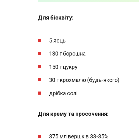
Для бісквіту:
5 яєць
130 г борошна
150 г цукру
30 г крохмалю (будь-якого)
дрібка солі
Для крему та просочення:
375 мл вершків 33-35%