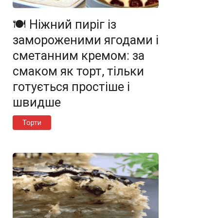
🍽️ Ніжний пиріг із
замороженими ягодами і
сметанним кремом: за
смаком як торт, тільки
готується простіше і
швидше
Торти