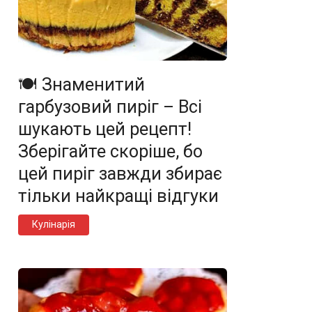
🍽️ Знаменитий
гарбузовий пиріг – Всі
шукають цей рецепт!
Зберігайте скоріше, бо
цей пиріг завжди збирає
тільки найкращі відгуки
Кулінарія