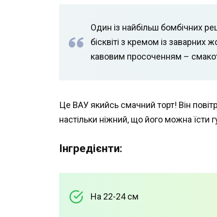
Один із найбільш бомбічних ре
бісквіті з кремом із заварних ж
кавовим просоченням – смакот
Це ВАУ якийсь смачний торт! Він повітр
настільки ніжний, що його можна їсти 
Інгредієнти:
На 22-24 см