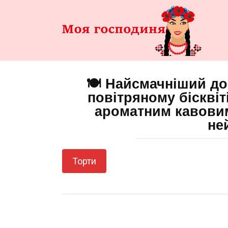
Перейти
до
змісту
🍽️ Найсмачніший до
повітряному бісквіт
ароматним кавови
не
Торти