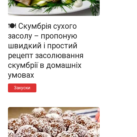
🍽️ Скумбрія сухого
засолу – пропоную
швидкий і простий
рецепт засолювання
скумбрії в домашніх
умовах
Закуски