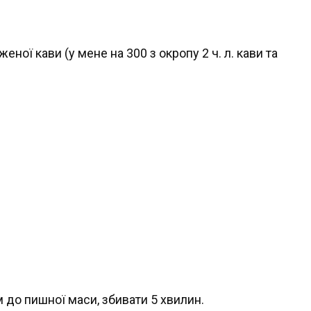
еної кави (у мене на 300 з окропу 2 ч. л. кави та
м до пишної маси, збивати 5 хвилин.