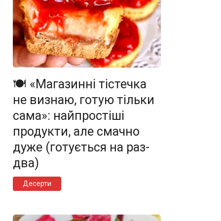
🍽️ «Магазинні тістечка
не визнаю, готую тільки
сама»: найпростіші
продукти, але смачно
дуже (готується на раз-
два)
Десерти