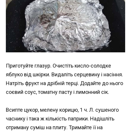
Приготуйте глазур. Очистіть кисло-солодке
яблуко від шкірки. Видаліть серцевину і насіння.
Натріть фрукт на дрібній терці. Додайте до нього
соєвий соус, томатну пасту і лимонний сік.
Всипте цукор, мелену корицю, 1 ч. Л. сушеного
часнику і така ж кількість паприки. Надішліть
отриману суміш на плиту. Тримайте її на