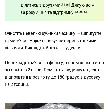
ділитись з друзями 🫶🙌 Дякую всім
за розуміння та підтримку 💋💋💋
Очистіть невеликі зубчики часнику. Нашпигуйте
ними м’ясо. Наріжте пекучий перець тонкими
кільцями. Викладіть його на грудинку.
Перекладіть м’ясо на фольгу, а потім щільно його
загорніть в 2 шари. Помістіть грудинку на деко і
відправте її в розігріту до 180 градусів духовку
на 2 години.