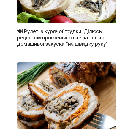
🍽️ Рулет із курячої грудки. Ділюсь
рецептом простенької і не затратної
домашньої закуски “на швидку руку”