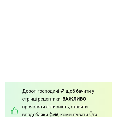
Дорогі господині 💕 щоб бачити у
стрічці рецептики,
ВАЖЛИВО
проявляти активність, ставити
вподобайки 👍❤️, коментувати 👇та