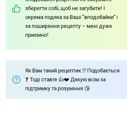
зберегти собі, щоб не загубити! І
окрема подяка за Ваші “вподобайки” і
за поширення рецепту – мені дуже
приємно!
Як Вам такий рецептик ⁉️ Подобається
❓ Тоді ставте 👍❤️ Дякую всім за
підтримку та розуміння 😘