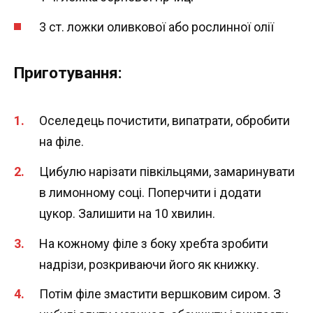
3 ст. ложки оливкової або рослинної олії
Приготування:
Оселедець почистити, випатрати, обробити
на філе.
Цибулю нарізати півкільцями, замаринувати
в лимонному соці. Поперчити і додати
цукор. Залишити на 10 хвилин.
На кожному філе з боку хребта зробити
надрізи, розкриваючи його як книжку.
Потім філе змастити вершковим сиром. З