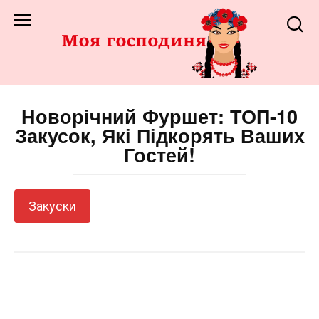
Перейти
до
змісту
Новорічний Фуршет: ТОП-10
Закусок, Які Підкорять Ваших
Гостей!
Закуски