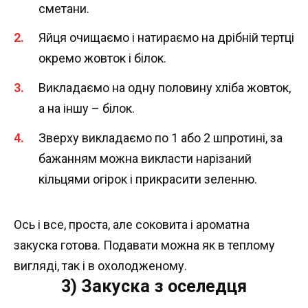
сметани.
Яйця очищаємо і натираємо на дрібній тертці
окремо жовток і білок.
Викладаємо на одну половину хліба жовток,
а на іншу – білок.
Зверху викладаємо по 1 або 2 шпротині, за
бажанням можна викласти нарізаний
кільцями огірок і прикрасити зеленню.
Ось і все, проста, але соковита і ароматна
закуска готова. Подавати можна як в теплому
вигляді, так і в охолодженому.
3) Закуска з оселедця