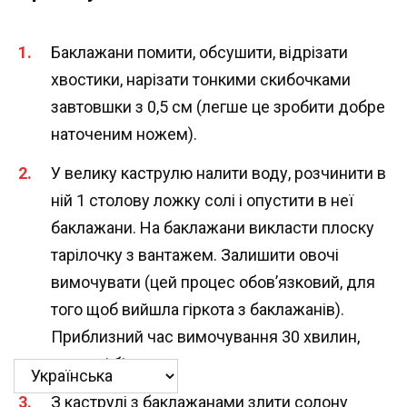
Баклажани помити, обсушити, відрізати
хвостики, нарізати тонкими скибочками
завтовшки з 0,5 см (легше це зробити добре
наточеним ножем).
У велику каструлю налити воду, розчинити в
ній 1 столову ложку солі і опустити в неї
баклажани. На баклажани викласти плоску
тарілочку з вантажем. Залишити овочі
вимочувати (цей процес обов’язковий, для
того щоб вийшла гіркота з баклажанів).
Приблизний час вимочування 30 хвилин,
можна і більше.
З каструлі з баклажанами злити солону