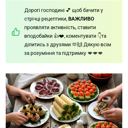
Дорогі господині 💕 щоб бачити у
стрічці рецептики,
ВАЖЛИВО
проявляти активність, ставити
вподобайки 👍❤️, коментувати 👇та
ділитись з друзями 🫶🙌 Дякую всім
за розуміння та підтримку 💋💋💋