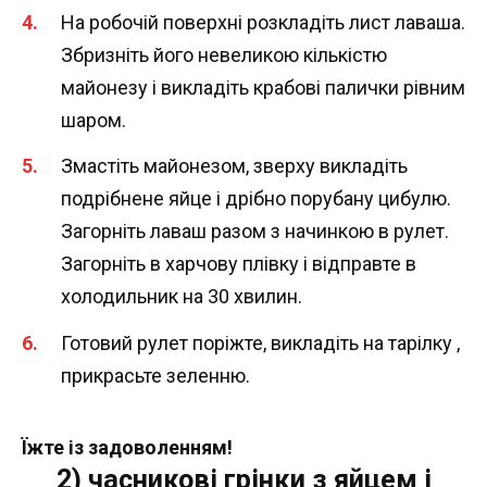
На робочій поверхні розкладіть лист лаваша.
Збризніть його невеликою кількістю
майонезу і викладіть крабові палички рівним
шаром.
Змастіть майонезом, зверху викладіть
подрібнене яйце і дрібно порубану цибулю.
Загорніть лаваш разом з начинкою в рулет.
Загорніть в харчову плівку і відправте в
холодильник на 30 хвилин.
Готовий рулет поріжте, викладіть на тарілку ,
прикрасьте зеленню.
Їжте із задоволенням!
2) часникові грінки з яйцем і