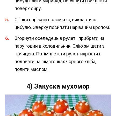
цибулі злити маринад, обсушити і викласти
поверх сиру.
Огірки нарізати соломкою, викласти на
цибулю. Зверху посипати нарізаним кропом.
Згорнути оселедець в рулет і прибрати на
пару годин в холодильник. Олію змішати з
гірчицею. Потім дістати рулет, нарізати і
подавати на шматочках чорного хліба,
полити маслом.
4) Закуска мухомор