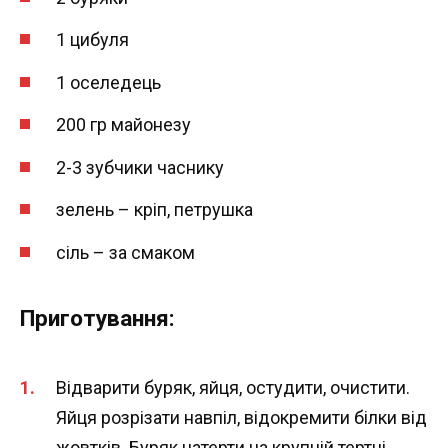
1 цибуля
1 оселедець
200 гр майонезу
2-3 зубчики часнику
зелень – кріп, петрушка
сіль – за смаком
Приготування:
Відварити буряк, яйця, остудити, очистити.
Яйця розрізати навпіл, відокремити білки від
жовтків. Буряк натерти на крупній тертці.