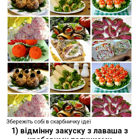
Збережіть собі в скарбничку ідеї
1) відмінну закуску з лаваша з