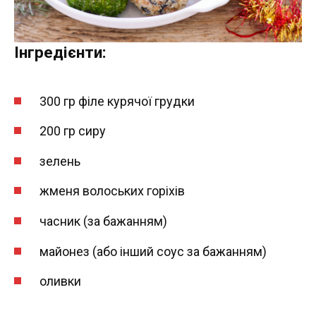
Інгредієнти:
300 гр філе курячої грудки
200 гр сиру
зелень
жменя волоських горіхів
часник (за бажанням)
майонез (або інший соус за бажанням)
оливки