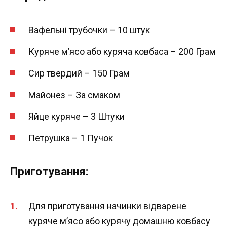
Вафельні трубочки – 10 штук
Куряче м’ясо або куряча ковбаса – 200 Грам
Сир твердий – 150 Грам
Майонез – За смаком
Яйце куряче – 3 Штуки
Петрушка – 1 Пучок
Приготування:
Для приготування начинки відварене
куряче м’ясо або курячу домашню ковбасу