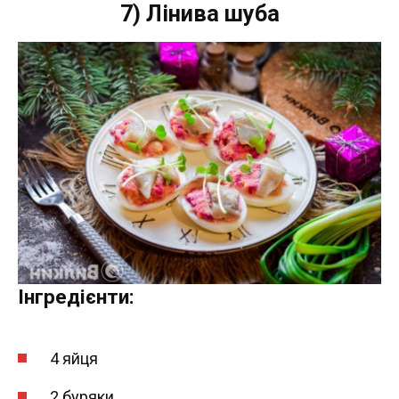
7) Лінива шуба
Інгредієнти:
4 яйця
2 буряки