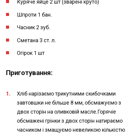
Куряче яйце 2 шт (зварені круто)
Шпроти 1 бан.
Часник 2 зуб.
Сметана 3 ст. л.
Огірок 1 шт
Приготування:
Хліб нарізаємо трикутними скибочками
завтовшки не більше 8 мм, обсмажуємо з
двох сторін на оливковій масле.Горячіе
обсмажені грінки з двох сторін натираємо
часником і змащуємо невеликою кількістю