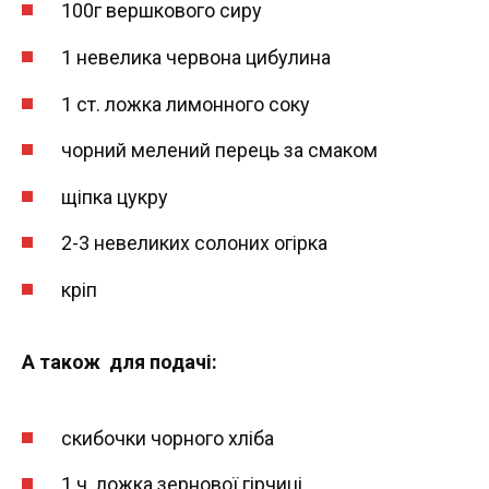
100г вершкового сиру
1 невелика червона цибулина
1 ст. ложка лимонного соку
чорний мелений перець за смаком
щіпка цукру
2-3 невеликих солоних огірка
кріп
А також для подачі:
скибочки чорного хліба
1 ч. ложка зернової гірчиці