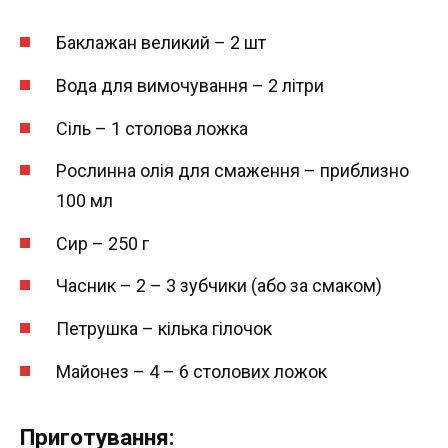
Баклажан великий – 2 шт
Вода для вимочування – 2 літри
Сіль – 1 столова ложка
Рослинна олія для смаження – приблизно
100 мл
Сир – 250 г
Часник – 2 – 3 зубчики (або за смаком)
Петрушка – кілька гілочок
Майонез – 4 – 6 столових ложок
Приготування: