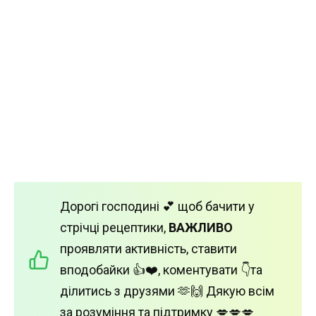
Дорогі господині 💕 щоб бачити у
стрічці рецептики,
ВАЖЛИВО
проявляти активність, ставити
вподобайки 👍❤️, коментувати 👇та
ділитись з друзями 🫶🙌 Дякую всім
за розуміння та підтримку 💋💋💋