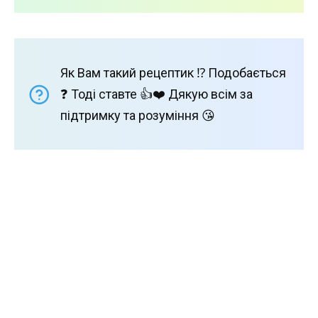
Як Вам такий рецептик ⁉️ Подобається
❓ Тоді ставте 👍❤️ Дякую всім за
підтримку та розуміння 😘