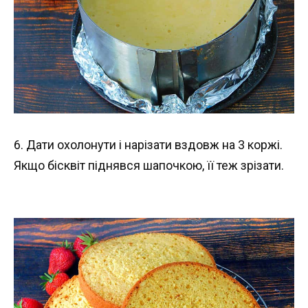
6. Дати охолонути і нарізати вздовж на 3 коржі.
Якщо бісквіт піднявся шапочкою, її теж зрізати.