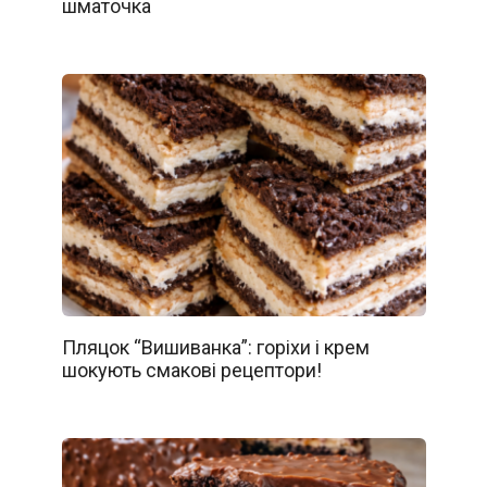
шматочка
Пляцок “Вишиванка”: горіхи і крем
шокують смакові рецептори!