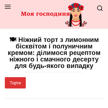
Перейти
до
змісту
🍽️ Ніжний торт з лимонним
бісквітом і полуничним
кремом: ділимося рецептом
ніжного і смачного десерту
для будь-якого випадку
Торти