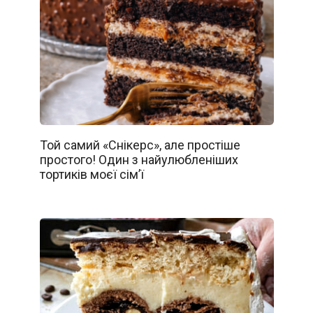
Той самий «Снікерс», але простіше
простого! Один з найулюбленіших
тортиків моєї сім’ї