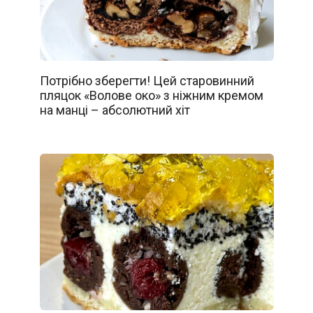
Потрібно зберегти! Цей старовинний
пляцок «Волове око» з ніжним кремом
на манці – абсолютний хіт