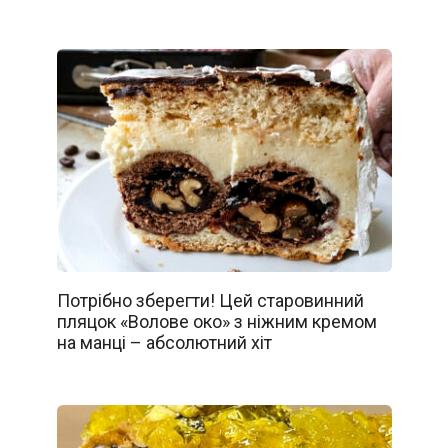
Потрібно зберегти! Цей старовинний
пляцок «Волове око» з ніжним кремом
на манці – абсолютний хіт