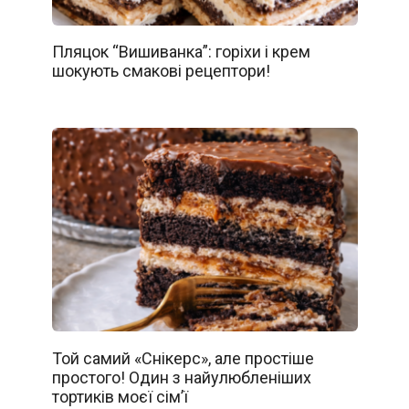
Пляцок “Вишиванка”: горіхи і крем
шокують смакові рецептори!
Той самий «Снікерс», але простіше
простого! Один з найулюбленіших
тортиків моєї сім’ї