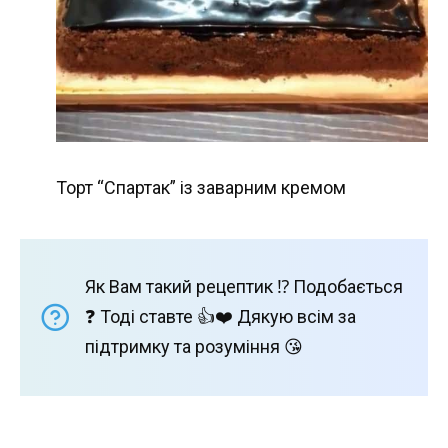
Торт “Спартак” із заварним кремом
Як Вам такий рецептик ⁉️ Подобається
❓ Тоді ставте 👍❤️ Дякую всім за
підтримку та розуміння 😘