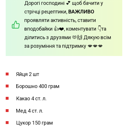
Дорогі господині 💕 щоб бачити у
стрічці рецептики,
ВАЖЛИВО
проявляти активність, ставити
вподобайки 👍❤️, коментувати 👇та
ділитись з друзями 🫶🙌 Дякую всім
за розуміння та підтримку 💋💋💋
Яйця 2 шт
Борошно 400 грам
Какао 4 ст. л.
Мед 4 ст. л.
Цукор 150 грам