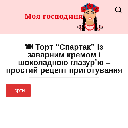
Перейти
до
змісту
🍽️ Торт “Спартак” із
заварним кремом і
шоколадною глазур’ю –
простий рецепт приготування
Торти