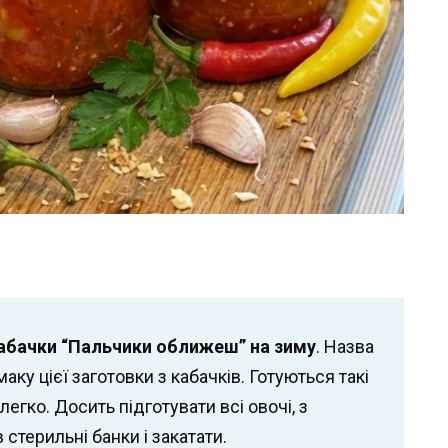
абачки “Пальчики оближеш” на зиму
. Назва
ку цієї заготовки з кабачків. Готуються такі
егко. Досить підготувати всі овочі, з
 стерильні банки і закатати.