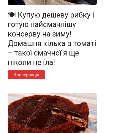
🍽️ Купую дешеву рибку і
готую найсмачнішу
консерву на зиму!
Домашня кілька в томаті
– такої смачної я ще
ніколи не їла!
Консервація