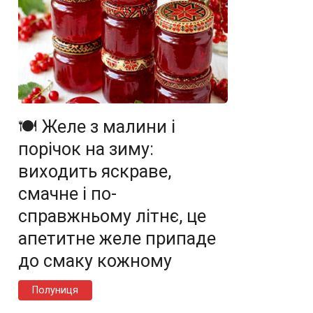
🍽️ Желе з малини і
порічок на зиму:
виходить яскраве,
смачне і по-
справжньому літнє, це
апетитне желе припаде
до смаку кожному
Полуниця