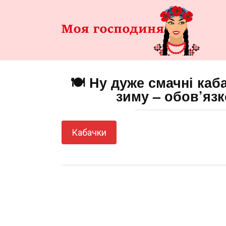
Перейти
до
змісту
🍽️ Ну дуже смачні ка
зиму – обов’язк
Кабачки