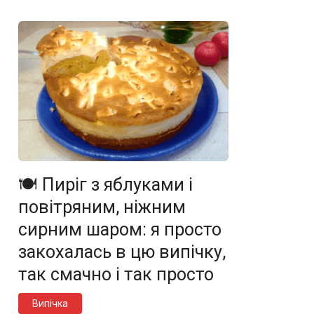
🍽️ Пиріг з яблуками і
повітряним, ніжним
сирним шаром: я просто
закохалась в цю випічку,
так смачно і так просто
Випічка