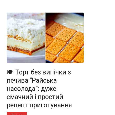
🍽️ Торт без випічки з
печива “Райська
насолода”: дуже
смачний і простий
рецепт приготування