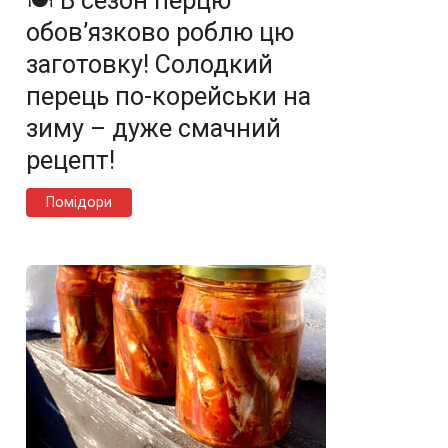
🍽️ В сезон перцю
обов’язково роблю цю
заготовку! Солодкий
перець по-корейськи на
зиму – дуже смачний
рецепт!
Помідори