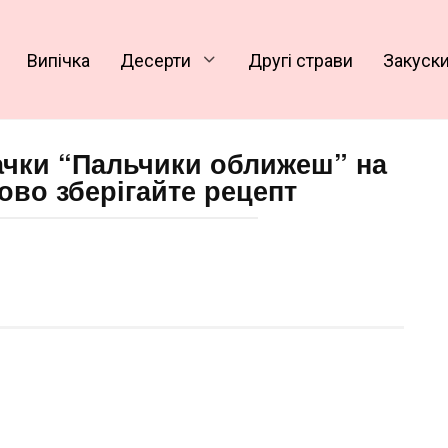
Випічка
Десерти
Другі страви
Закуск
бачки “Пальчики оближеш” на
ово зберігайте рецепт