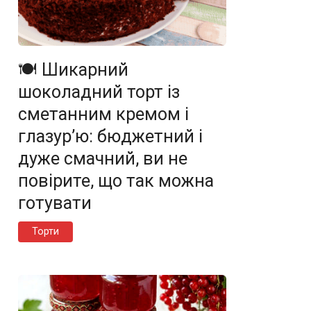
🍽️ Шикарний
шоколадний торт із
сметанним кремом і
глазур’ю: бюджетний і
дуже смачний, ви не
повірите, що так можна
готувати
Торти