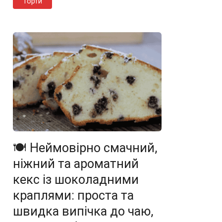
Торти
🍽️ Неймовірно смачний,
ніжний та ароматний
кекс із шоколадними
краплями: проста та
швидка випічка до чаю,