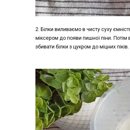
2. Білки виливаємо в чисту суху ємніс
міксером до появи пишної піни. Потім 
збивати білки з цукром до міцних піків.