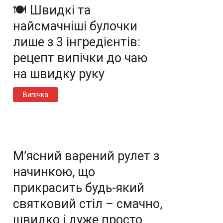
🍽️ Швидкі та
найсмачніші булочки
лише з 3 інгредієнтів:
рецепт випічки до чаю
на швидку руку
Випічка
М’ясний варений рулет з
начинкою, що
прикрасить будь-який
святковий стіл – смачно,
швидко і дуже просто