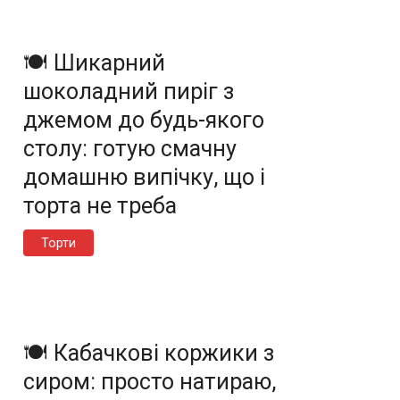
🍽️ Шикарний
шоколадний пиріг з
джемом до будь-якого
столу: готую смачну
домашню випічку, що і
торта не треба
Торти
🍽️ Кабачкові коржики з
сиром: просто натираю,