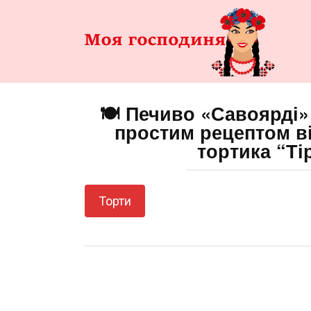
Перейти
до
змісту
🍽️ Печиво «Савоярді
простим рецептом в
тортика “Тір
Торти