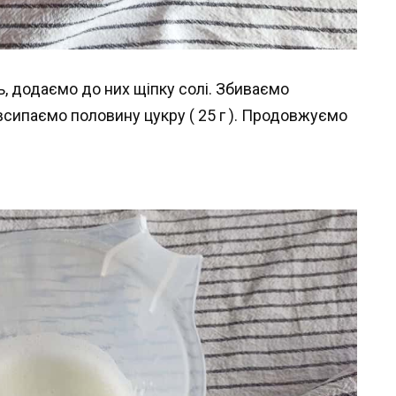
ть, додаємо до них щіпку солі. Збиваємо
всипаємо половину цукру ( 25 г ). Продовжуємо