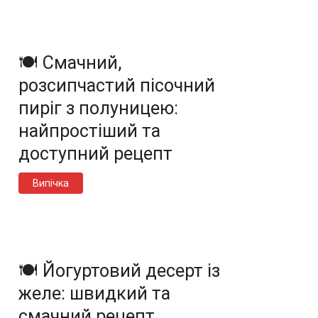
🍽️ Смачний,
розсипчастий пісочний
пиріг з полуницею:
найпростіший та
доступний рецепт
Випічка
🍽️ Йогуртовий десерт із
желе: швидкий та
смачний рецепт