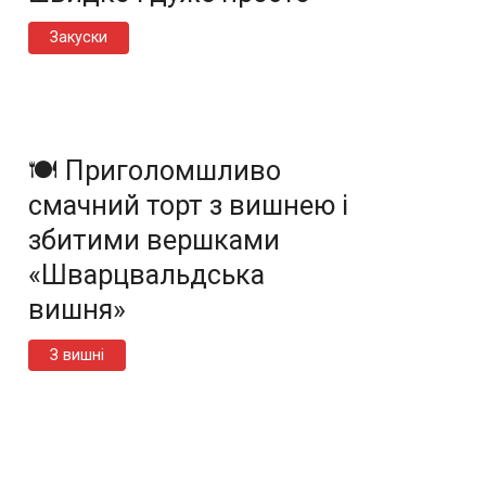
Закуски
🍽️ Приголомшливо
смачний торт з вишнею і
збитими вершками
«Шварцвальдська
вишня»
З вишні