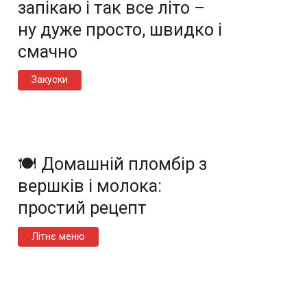
запікаю і так все літо –
ну дуже просто, швидко і
смачно
Закуски
🍽️ Домашній пломбір з
вершків і молока:
простий рецепт
Літнє меню