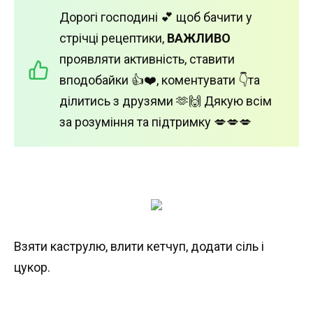
Дорогі господині 💕 щоб бачити у
стрічці рецептики,
ВАЖЛИВО
проявляти активність, ставити
вподобайки 👍❤️, коментувати 👇та
ділитись з друзями 🫶🙌 Дякую всім
за розуміння та підтримку 💋💋💋
Взяти каструлю, влити кетчуп, додати сіль і
цукор.