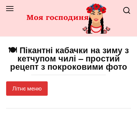
Перейти
до
змісту
🍽️ Пікантні кабачки на зиму з
кетчупом чилі – простий
рецепт з покроковими фото
Літнє меню