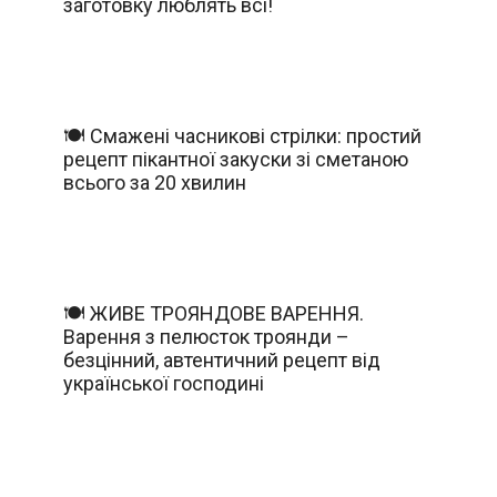
заготовку люблять всі!
🍽️ Смажені часникові стрілки: простий
рецепт пікантної закуски зі сметаною
всього за 20 хвилин
🍽️ ЖИВЕ ТРОЯНДОВЕ ВАРЕННЯ.
Варення з пелюсток троянди –
безцінний, автентичний рецепт від
української господині