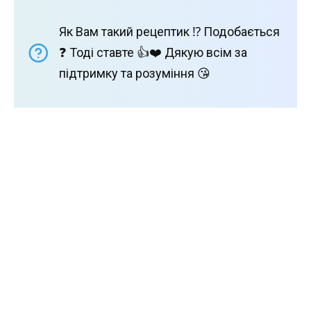
Як Вам такий рецептик ⁉️ Подобається
❓ Тоді ставте 👍❤️ Дякую всім за
підтримку та розуміння 😘