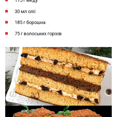
175 г меду
30 мл олії
185 г борошна
75 г волоських горіхів