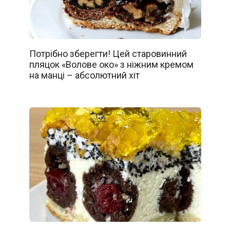
Потрібно зберегти! Цей старовинний
пляцок «Волове око» з ніжним кремом
на манці – абсолютний хіт