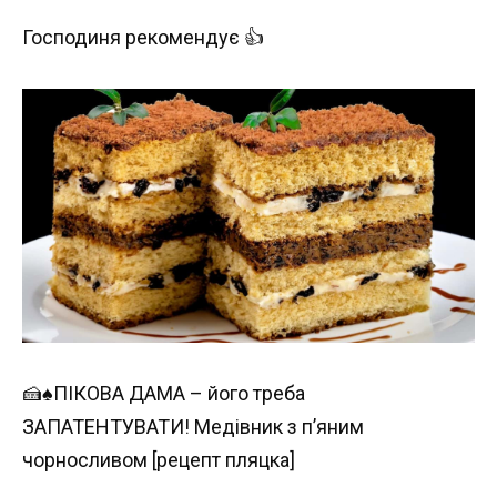
Господиня рекомендує 👍
🍰♠️ПІКОВА ДАМА – його треба
ЗАПАТЕНТУВАТИ! Медівник з пʼяним
чорносливом [рецепт пляцка]