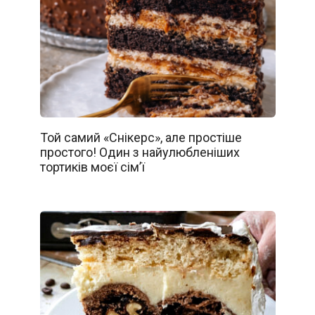
Той самий «Снікерс», але простіше
простого! Один з найулюбленіших
тортиків моєї сім’ї