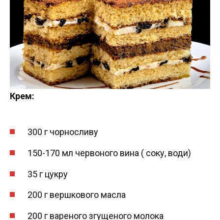
Крем:
300 г чорносливу
150-170 мл червоного вина ( соку, води)
35 г цукру
200 г вершкового масла
200 г вареного згущеного молока