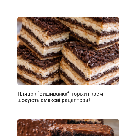
Пляцок “Вишиванка”: горіхи і крем
шокують смакові рецептори!