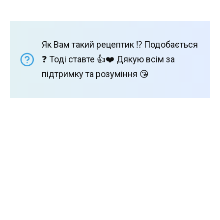
Як Вам такий рецептик ⁉️ Подобається
❓ Тоді ставте 👍❤️ Дякую всім за
підтримку та розуміння 😘