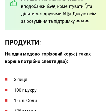
вподобайки 👍❤️, коментувати 👇та
ділитись з друзями 🫶🙌 Дякую всім
за розуміння та підтримку 💋💋💋
ПРОДУКТИ:
На один медово-горіховий корж ( таких
коржів потрібно спекти два):
3 яйця
100 г цукру
1 ч. л. Соди