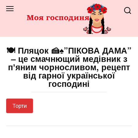
Перейти
до
змісту
🍽️ Пляцок 🍰♠️”ПІКОВА ДАМА”
– це смачнющий медівник з
пʼяним чорносливом, рецепт
від гарної української
господині
Торти