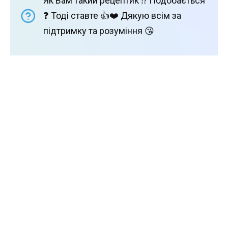
Як Вам такий рецептик ⁉️ Подобається
❓ Тоді ставте 👍❤️ Дякую всім за
підтримку та розуміння 😘