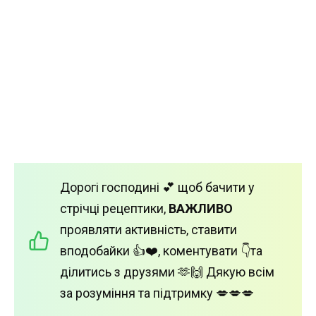
Дорогі господині 💕 щоб бачити у
стрічці рецептики,
ВАЖЛИВО
проявляти активність, ставити
вподобайки 👍❤️, коментувати 👇та
ділитись з друзями 🫶🙌 Дякую всім
за розуміння та підтримку 💋💋💋