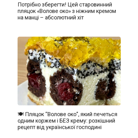
Потрібно зберегти! Цей старовинний
пляцок «Волове око» з ніжним кремом
на манці – абсолютний хіт
🍽️ Пляцок “Волове око”, який печеться
одним коржем і БЕЗ крему: розкішний
рецепт від української господині