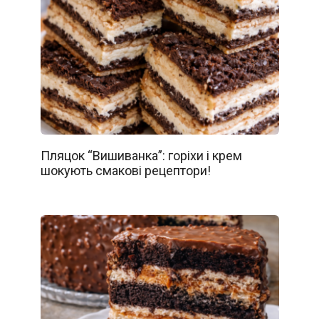
Пляцок “Вишиванка”: горіхи і крем
шокують смакові рецептори!