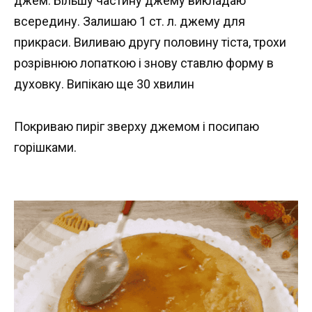
джем. Більшу частину джему викладаю
всередину. Залишаю 1 ст. л. джему для
прикраси. Виливаю другу половину тіста, трохи
розрівнюю лопаткою і знову ставлю форму в
духовку. Випікаю ще 30 хвилин
Покриваю пиріг зверху джемом і посипаю
горішками.