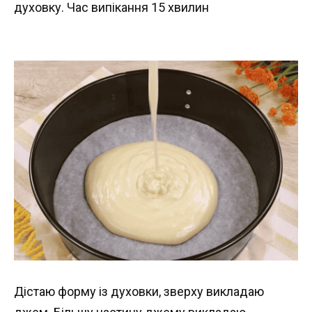
духовку. Час випікання 15 хвилин
Дістаю форму із духовки, зверху викладаю