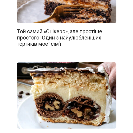
Той самий «Снікерс», але простіше
простого! Один з найулюбленіших
тортиків моєї сім’ї