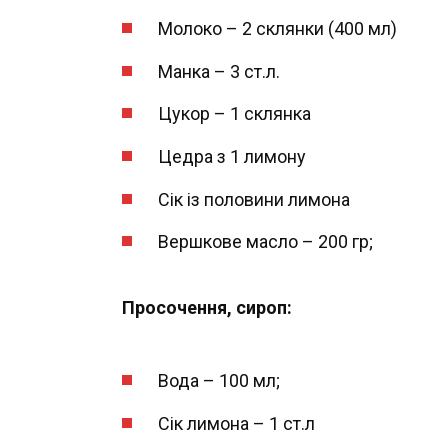
Молоко – 2 склянки (400 мл)
Манка – 3 ст.л.
Цукор – 1 склянка
Цедра з 1 лимону
Сік із половини лимона
Вершкове масло – 200 гр;
Просочення, сироп:
Вода – 100 мл;
Сік лимона – 1 ст.л