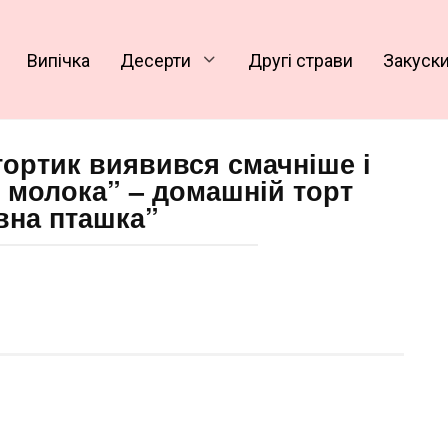
Випічка
Десерти
Другі страви
Закуск
тортик виявився смачніше і
 молока” – домашній торт
вна пташка”