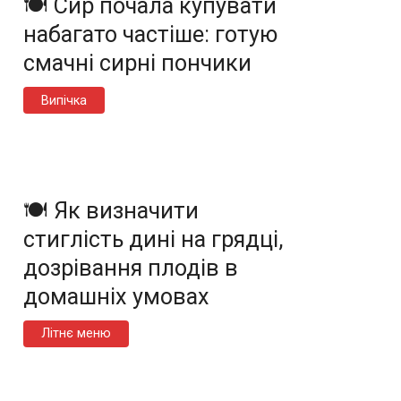
🍽️ Сир почала купувати
набагато частіше: готую
смачні сирні пончики
Випічка
🍽️ Як визначити
стиглість дині на грядці,
дозрівання плодів в
домашніх умовах
Літнє меню