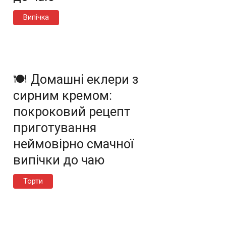
Випічка
🍽️ Домашні еклери з
сирним кремом:
покроковий рецепт
приготування
неймовірно смачної
випічки до чаю
Торти