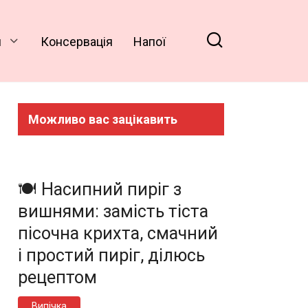
и
Консервація
Напої
Можливо вас зацікавить
🍽️ Насипний пиріг з
вишнями: замість тіста
пісочна крихта, смачний
і простий пиріг, ділюсь
рецептом
Випічка