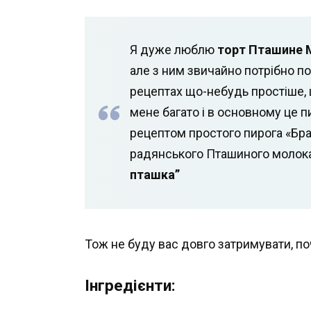
Я дуже люблю
торт Пташине 
але з ним звичайно потрібно по
рецептах що-небудь простіше, щ
мене багато і в основному це п
рецептом простого пирога «Брау
радянського Пташиного молока
пташка”
Тож не буду вас довго затримувати, п
Інгредієнти: