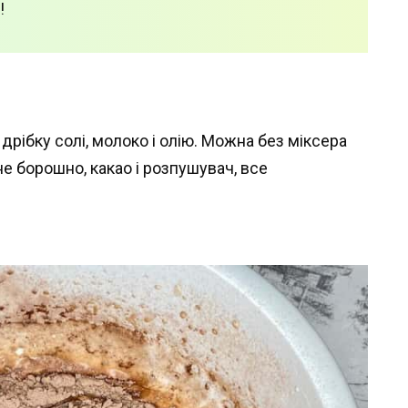
!
 дрібку солі, молоко і олію. Можна без міксера
е борошно, какао і розпушувач, все