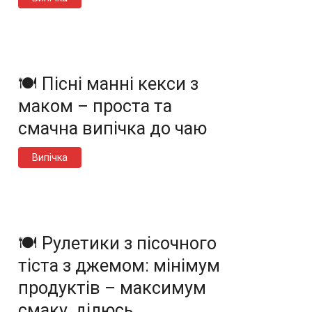
🍽️ Пісні манні кекси з
маком – проста та
смачна випічка до чаю
Випічка
🍽️ Рулетики з пісочного
тіста з джемом: мінімум
продуктів – максимум
смаку, ділюсь