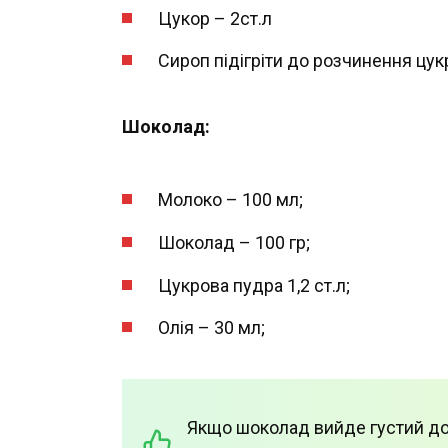
Цукор – 2ст.л
Сироп підігріти до розчинення цук
Шоколад:
Молоко – 100 мл;
Шоколад – 100 гр;
Цукрова пудра 1,2 ст.л;
Олія – 30 мл;
Якщо шоколад вийде густий дод