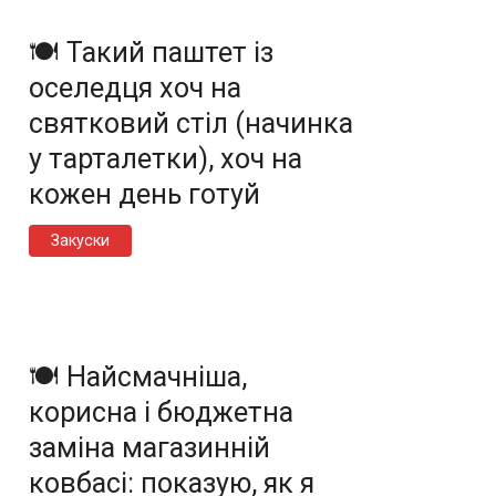
🍽️ Такий паштет із
оселедця хоч на
святковий стіл (начинка
у тарталетки), хоч на
кожен день готуй
Закуски
🍽️ Найсмачніша,
корисна і бюджетна
заміна магазинній
ковбасі: показую, як я