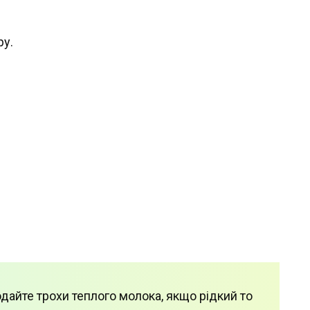
ру.
айте трохи теплого молока, якщо рідкий то