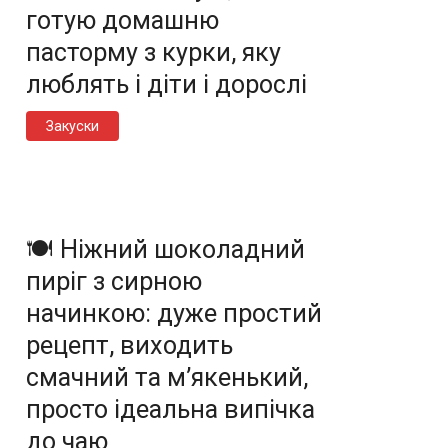
готую домашню
пасторму з курки, яку
люблять і діти і дорослі
Закуски
🍽️ Ніжний шоколадний
пиріг з сирною
начинкою: дуже простий
рецепт, виходить
смачний та м’якенький,
просто ідеальна випічка
до чаю