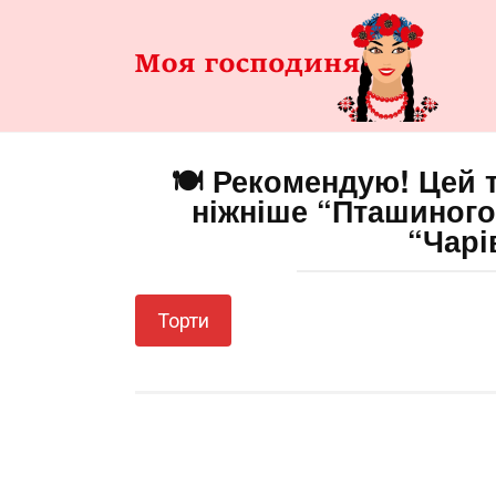
Перейти
до
змісту
🍽️ Рекомендую! Цей 
ніжніше “Пташиного
“Чарі
Торти