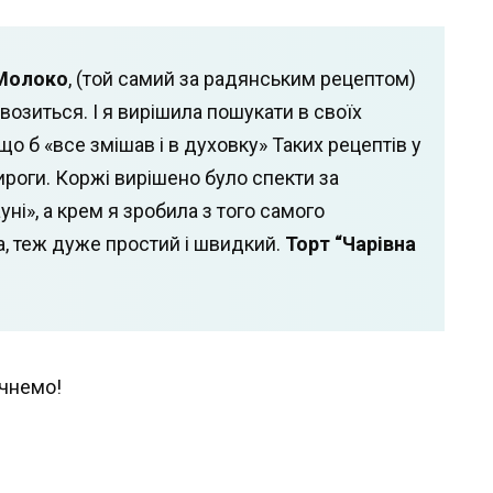
Молоко
, (той самий за радянським рецептом)
возиться. І я вирішила пошукати в своїх
о б «все змішав і в духовку» Таких рецептів у
ироги. Коржі вирішено було спекти за
ні», а крем я зробила з того самого
, теж дуже простий і швидкий.
Торт “Чарівна
очнемо!