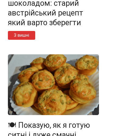
шоколадом: старий
австрійський рецепт
який варто зберегти
З вишні
🍽️ Показую, як я готую
ситні і дуже смачні