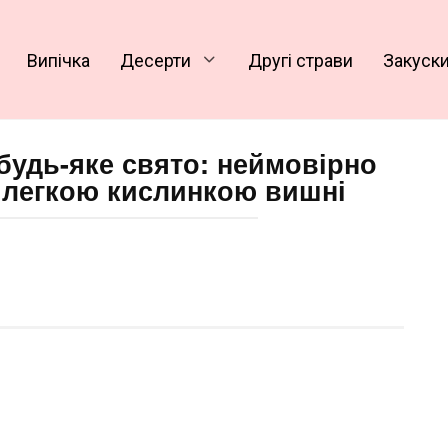
Випічка
Десерти
Другі страви
Закуск
 будь-яке свято: неймовірно
з легкою кислинкою вишні