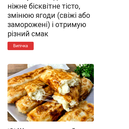
ніжне бісквітне тісто,
змінюю ягоди (свіжі або
заморожені) і отримую
різний смак
Випічка