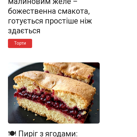
малиновим желе –
божественна смакота,
готується простіше ніж
здається
Торти
🍽️ Пиріг з ягодами: