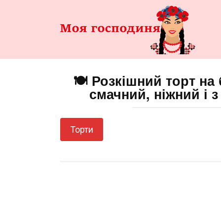
Перейти
до
змісту
🍽️ Розкішний торт на
смачний, ніжний і 
Торти