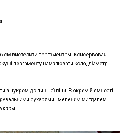
я
26 см вистелити пергаментом. Консервовані
 аркуші пергаменту намалювати коло, діаметр
ити з цукром до пишної піни. В окремій ємності
ірувальними сухарями і меленим мигдалем,
цукром.