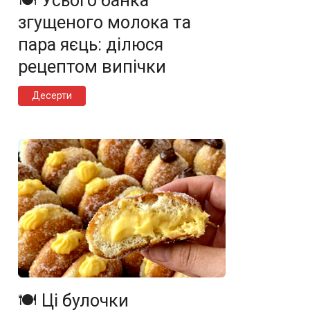
🍽️ Усього банка
згущеного молока та
пара яєць: ділюся
рецептом випічки
Десерти
🍽️ Ці булочки