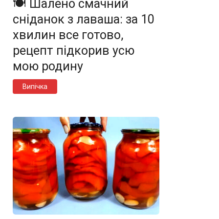
🍽️ Шалено смачний
сніданок з лаваша: за 10
хвилин все готово,
рецепт підкорив усю
мою родину
Випічка