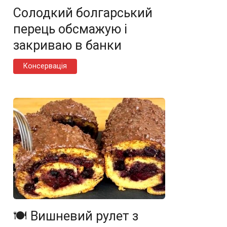
Солодкий болгарський
перець обсмажую і
закриваю в банки
Консервація
🍽️ Вишневий рулет з