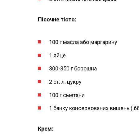
Пісочне тісто:
100 г масла або маргарину
1 яйце
300-350 г борошна
2 ст. л. цукру
100 г сметани
1 банку консервованих вишень ( 680 
Крем: