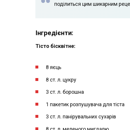
поділиться цим шикарним реце
Інгредієнти:
Тісто бісквітне:
8 яєць
8 ст. л. цукру
3 ст. л. борошна
1 пакетик розпушувача для тіста
3 ст. л. панірувальних сухарів
8 ст. л. меленого мигдалю