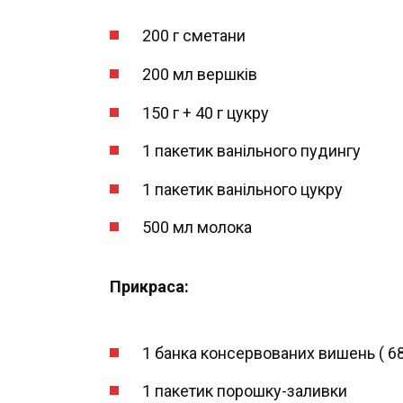
200 г сметани
200 мл вершків
150 г + 40 г цукру
1 пакетик ванільного пудингу
1 пакетик ванільного цукру
500 мл молока
Прикраса:
1 банка консервованих вишень ( 680 
1 пакетик порошку-заливки