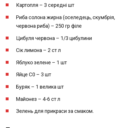
Картопля – 3 середні шт
Риба солона жирна (оселедець, скумбрія,
червона риба) – 250 гр філе
Цибуля червона – 1/3 цибулини
Сік лимона – 2 ст л
Яблуко зелене – 1 шт
Яйце С0 – 3 шт
Буряк – 1 велика шт
Майонез – 4-6 ст л
Зелень для прикраси за смаком.