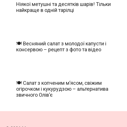
Ніякої метушні та десятків шарів! Тільки
найкраще в одній тарілці
🍽️ Весняний салат з молодої капусти і
консервою – рецепт з фото та відео
🍽️ Салат з копченим м’ясом, свіжим
огірочком і кукурудзою – альтернатива
звичного Олів’є