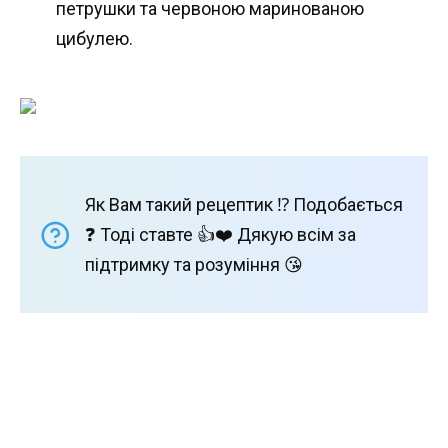
петрушки та червоною маринованою
цибулею.
Як Вам такий рецептик ⁉️ Подобається
❓ Тоді ставте 👍❤️ Дякую всім за
підтримку та розуміння 😘