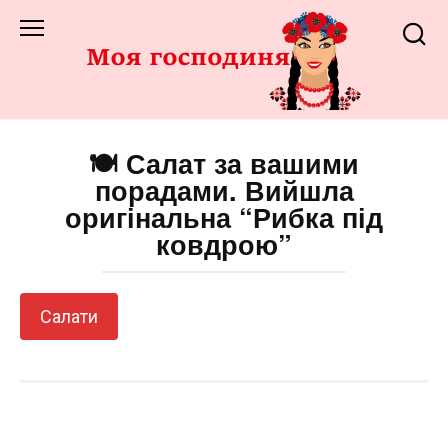
Перейти
до
змісту
🍽️ Салат за вашими
порадами. Вийшла
оригінальна “Рибка під
ковдрою”
Салати