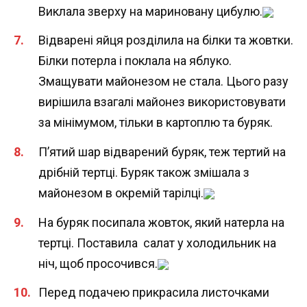
Виклала зверху на мариновану цибулю.
Відварені яйця розділила на білки та жовтки.
Білки потерла і поклала на яблуко.
Змащувати майонезом не стала. Цього разу
вирішила взагалі майонез використовувати
за мінімумом, тільки в картоплю та буряк.
П’ятий шар відварений буряк, теж тертий на
дрібній тертці. Буряк також змішала з
майонезом в окремій тарілці.
На буряк посипала жовток, який натерла на
тертці. Поставила салат у холодильник на
ніч, щоб просочився.
Перед подачею прикрасила листочками