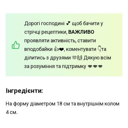
Дорогі господині 💕 щоб бачити у
стрічці рецептики,
ВАЖЛИВО
проявляти активність, ставити
вподобайки 👍❤️, коментувати 👇та
ділитись з друзями 🫶🙌 Дякую всім
за розуміння та підтримку 💋💋💋
Інгредієнти:
На форму діаметром 18 см та внутрішнім колом
4 см.