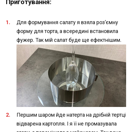
Приготування:
Для формування салату я взяла роз’ємну
форму для торта, а всередині встановила
фужер. Так мій салат буде ще ефектнішим.
Першим шаром йде натерта на дрібній тертці
відварена картопля. І я її не промазувала