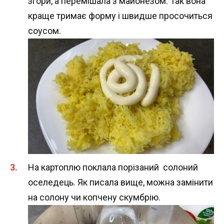
згори, а перемішала з майонезом. Так вона
краще тримає форму і швидше просочиться
соусом.
На картоплю поклала порізаний солоний
оселедець. Як писала вище, можна замінити
на солону чи копчену скумбрію.