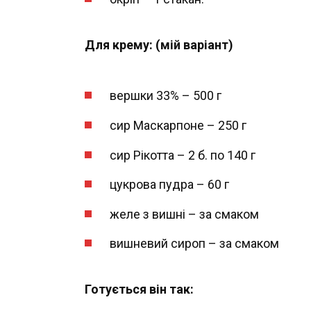
Для крему: (мій варіант)
вершки 33% – 500 г
сир Маскарпоне – 250 г
сир Рікотта – 2 б. по 140 г
цукрова пудра – 60 г
желе з вишні – за смаком
вишневий сироп – за смаком
Готується він так: