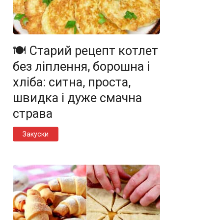
🍽️ Старий рецепт котлет
без ліплення, борошна і
хліба: ситна, проста,
швидка і дуже смачна
страва
Закуски