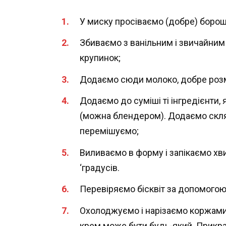
У миску просіваємо (добре) борошн
Збиваємо з ванільним і звичайним
крупинок;
Додаємо сюди молоко, добре роз
Додаємо до суміші ті інгредієнти,
(можна блендером). Додаємо склян
перемішуємо;
Виливаємо в форму і запікаємо хви
‘градусів.
Перевіряємо бісквіт за допомогою
Охолоджуємо і нарізаємо коржами
крем може бути будь-який. Прик