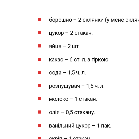
борошно – 2 склянки (у мене склян
цукор – 2 стакан.
яйця – 2 шт
какао – 6 ст. л. з гіркою
сода – 1,5 ч. л.
розпушувач – 1,5 ч. л.
молоко – 1 стакан.
олія – 0,5 стакану.
ванільний цукор – 1 пак.
окріп – 1 стакан.