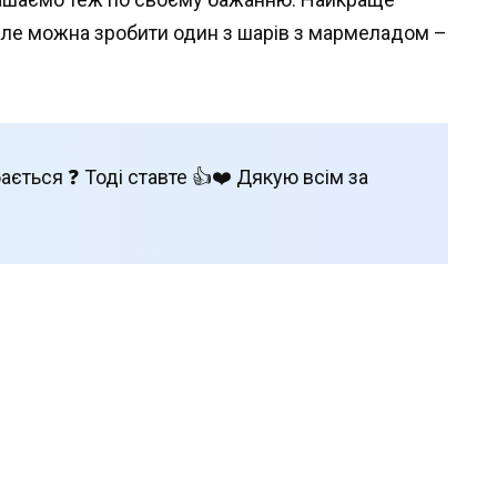
але можна зробити один з шарів з мармеладом –
ається ❓ Тоді ставте 👍❤️ Дякую всім за