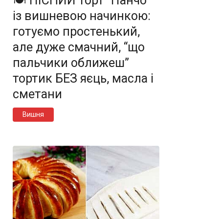
🍽️ ПІСНИЙ торт “Панчо”
із вишневою начинкою:
готуємо простенький,
але дуже смачний, “що
пальчики оближеш”
тортик БЕЗ яєць, масла і
сметани
Вишня