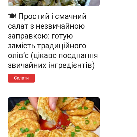
🍽️ Простий і смачний
салат з незвичайною
заправкою: готую
замість традиційного
олів’є (цікаве поєднання
звичайних інгредієнтів)
Салати