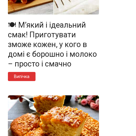
🍽️ М’який і ідеальний
смак! Приготувати
зможе кожен, у кого в
домі є борошно і молоко
– просто і смачно
Випічка