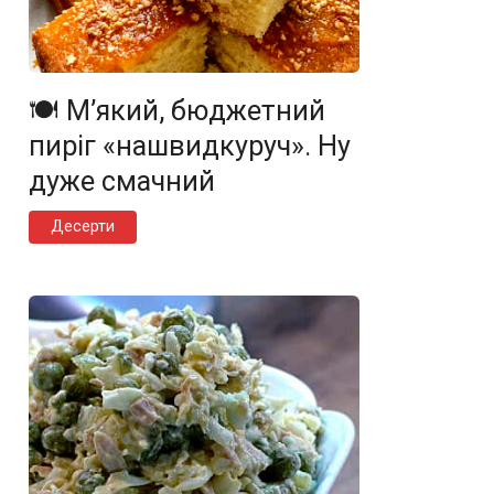
🍽️ М’який, бюджетний
пиріг «нашвидкуруч». Ну
дуже смачний
Десерти