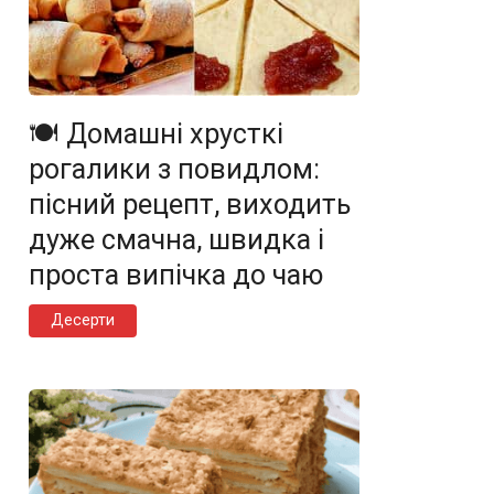
🍽️ Домашні хрусткі
рогалики з повидлом:
пісний рецепт, виходить
дуже смачна, швидка і
проста випічка до чаю
Десерти