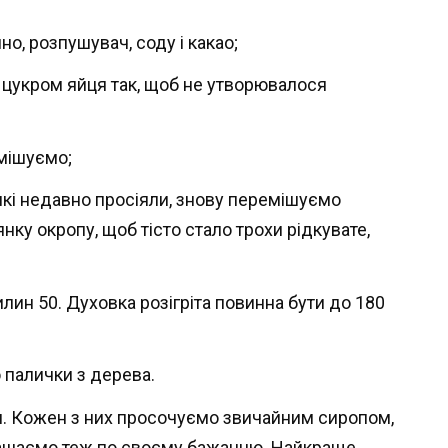
о, розпушувач, соду і какао;
 цукром яйця так, щоб не утворювалося
мішуємо;
 які недавно просіяли, знову перемішуємо
ку окропу, щоб тісто стало трохи рідкувате,
лин 50. Духовка розігріта повинна бути до 180
 палички з дерева.
. Кожен з них просочуємо звичайним сиропом,
рашаємо теж по своєму бажанню. Найкраще