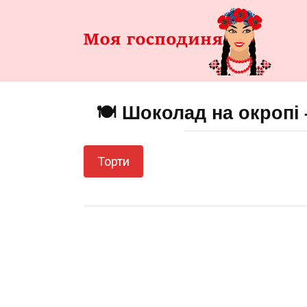
Перейти
до
змісту
🍽️ Шоколад на окропі
Торти