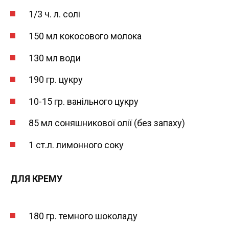
1/3 ч. л. солі
150 мл кокосового молока
130 мл води
190 гр. цукру
10-15 гр. ванільного цукру
85 мл соняшникової олії (без запаху)
1 ст.л. лимонного соку
ДЛЯ КРЕМУ
180 гр. темного шоколаду