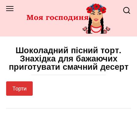
Перейти
до
змісту
Шоколадний пісний торт.
Знахідка для бажаючих
приготувати смачний десерт
Торти