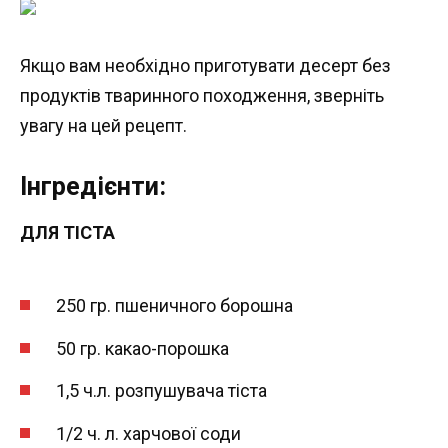
Якщо вам необхідно приготувати десерт без
продуктів тваринного походження, зверніть
увагу на цей рецепт.
Інгредієнти:
ДЛЯ ТІСТА
250 гр. пшеничного борошна
50 гр. какао-порошка
1,5 ч.л. розпушувача тіста
1/2 ч. л. харчової соди