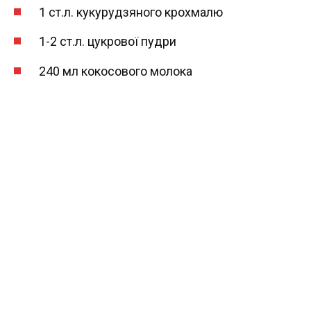
1 ст.л. кукурудзяного крохмалю
1-2 ст.л. цукрової пудри
240 мл кокосового молока