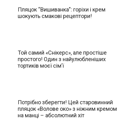
Пляцок “Вишиванка”: горіхи і крем
шокують смакові рецептори!
Той самий «Снікерс», але простіше
простого! Один з найулюбленіших
тортиків моєї сім’ї
Потрібно зберегти! Цей старовинний
пляцок «Волове око» з ніжним кремом
на манці – абсолютний хіт