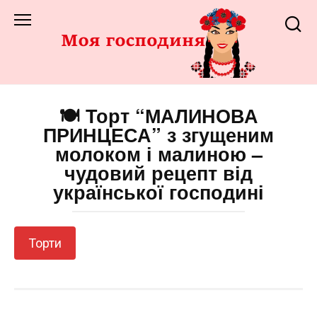
Перейти
до
змісту
🍽️ Торт “МАЛИНОВА
ПРИНЦЕСА” з згущеним
молоком і малиною –
чудовий рецепт від
української господині
Торти