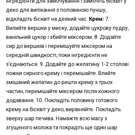
інгредієнти для замочування і замочіть бісквіт у
деко для випікання з половиною пуншу,
відкладіть бісквіт на деякий час.
Крем:
7.
Вилийте вершки у миску, додайте цукрову пудру,
ванільний цукор і збийте міксером. 8. Додайте
сир до вершків і перемішуйте міксером на
середній швидкості, поки інгредієнти не
з’єднаються. 9. Додайте до желатину 1-2 столові
ложки сирного крему і перемішайте. Влийте
змішаний желатин до решти крему з трьох
частин, перемішайте міксером після кожного
додавання. 10. Покладіть половину готового
крему на бісквіт у деко, вирівняйте. Покладіть
зверху шар печива. Намажте всю масу з
згущеного молока та покрадіть ще один шар