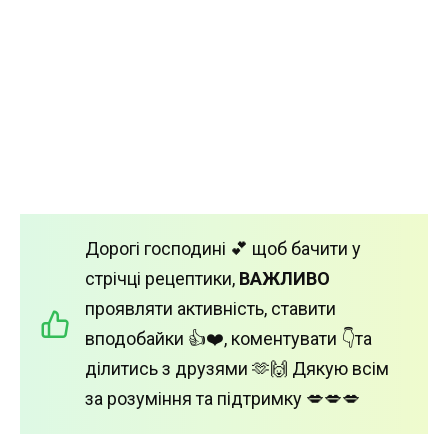
Дорогі господині 💕 щоб бачити у
стрічці рецептики,
ВАЖЛИВО
проявляти активність, ставити
вподобайки 👍❤️, коментувати 👇та
ділитись з друзями 🫶🙌 Дякую всім
за розуміння та підтримку 💋💋💋