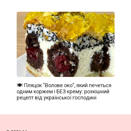
🍽️ Пляцок “Волове око”, який печеться
одним коржем і БЕЗ крему: розкішний
рецепт від української господині