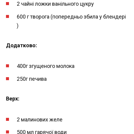
2 чайні ложки ванільного цукру
600 г творога (попередньо збила у блендері
)
Додатково:
400г згущеного молока
250г печива
Верх:
2 малинових желе
500 мл гарячої води