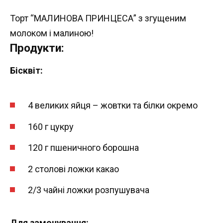
Торт “МАЛИНОВА ПРИНЦЕСА” з згущеним
молоком і малиною!
Продукти:
Бісквіт:
4 великих яйця – жовтки та білки окремо
160 г цукру
120 г пшеничного борошна
2 столові ложки какао
2/3 чайні ложки розпушувача
Для замочування: