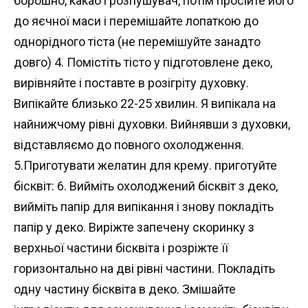
борошно, какао і розпушувач, потім просійте його
до яєчної маси і перемішайте лопаткою до
однорідного тіста (не перемішуйте занадто
довго) 4. Помістіть тісто у підготовлене деко,
вирівняйте і поставте в розігріту духовку.
Випікайте близько 22-25 хвилин. Я випікала на
найнижчому рівні духовки. Вийнявши з духовки,
відставляємо до повного охолодження.
5.Приготувати желатин для крему. приготуйте
бісквіт: 6. Вийміть охолоджений бісквіт з деко,
вийміть папір для випікання і знову покладіть
папір у деко. Виріжте запечену скоринку з
верхньої частини бісквіта і розріжте її
горизонтально на дві рівні частини. Покладіть
одну частину бісквіта в деко. Змішайте