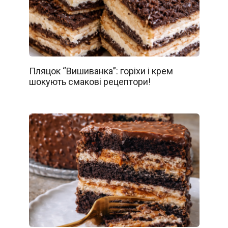
Пляцок “Вишиванка”: горіхи і крем
шокують смакові рецептори!