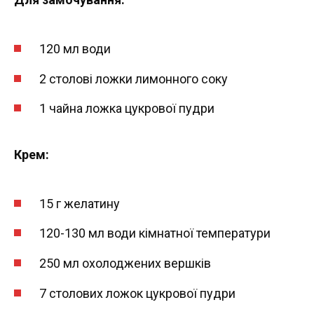
120 мл води
2 столові ложки лимонного соку
1 чайна ложка цукрової пудри
Крем:
15 г желатину
120-130 мл води кімнатної температури
250 мл охолоджених вершків
7 столових ложок цукрової пудри