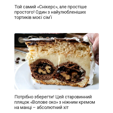
Той самий «Снікерс», але простіше
простого! Один з найулюбленіших
тортиків моєї сім’ї
Потрібно зберегти! Цей старовинний
пляцок «Волове око» з ніжним кремом
на манці – абсолютний хіт