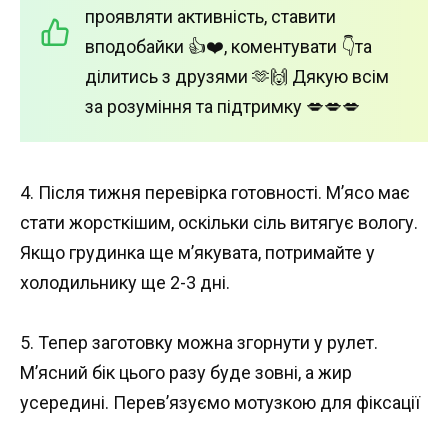
проявляти активність, ставити
вподобайки 👍❤️, коментувати 👇та
ділитись з друзями 🫶🙌 Дякую всім
за розуміння та підтримку 💋💋💋
4. Після тижня перевірка готовності. М’ясо має
стати жорсткішим, оскільки сіль витягує вологу.
Якщо грудинка ще м’якувата, потримайте у
холодильнику ще 2-3 дні.
5. Тепер заготовку можна згорнути у рулет.
М’ясний бік цього разу буде зовні, а жир
усередині. Перев’язуємо мотузкою для фіксації