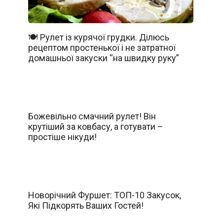
🍽️ Рулет із курячої грудки. Ділюсь
рецептом простенької і не затратної
домашньої закуски “на швидку руку”
Божевільно смачний рулет! Він
крутіший за ковбасу, а готувати –
простіше нікуди!
Новорічний Фуршет: ТОП-10 Закусок,
Які Підкорять Ваших Гостей!