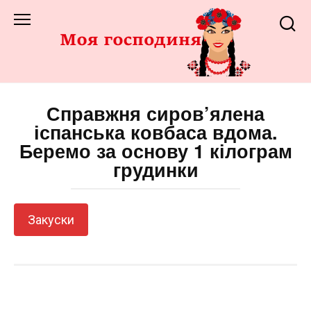
Перейти
до
змісту
Справжня сиров’ялена
іспанська ковбаса вдома.
Беремо за основу 1 кілограм
грудинки
Закуски