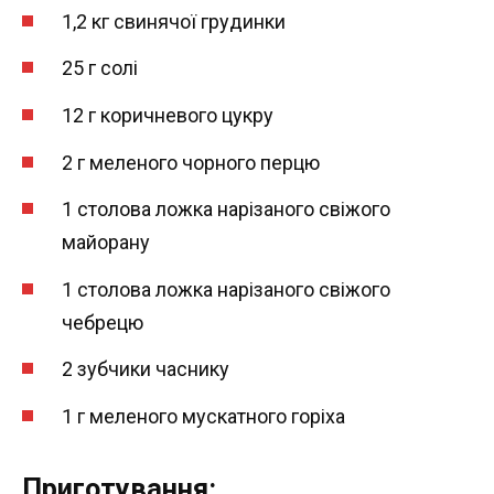
1,2 кг свинячої грудинки
25 г солі
12 г коричневого цукру
2 г меленого чорного перцю
1 столова ложка нарізаного свіжого
майорану
1 столова ложка нарізаного свіжого
чебрецю
2 зубчики часнику
1 г меленого мускатного горіха
Приготування: