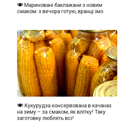
🍽️ Мариновані баклажани з новим
смаком: з вечора готую, вранці їмо
🍽️ Кукурудза консервована в качанах
на зиму – за смаком, як влітку! Таку
заготовку люблять всі!