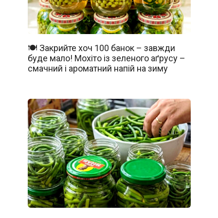
🍽️ Закрийте хоч 100 банок – завжди
буде мало! Мохіто із зеленого аґрусу –
смачний і ароматний напій на зиму