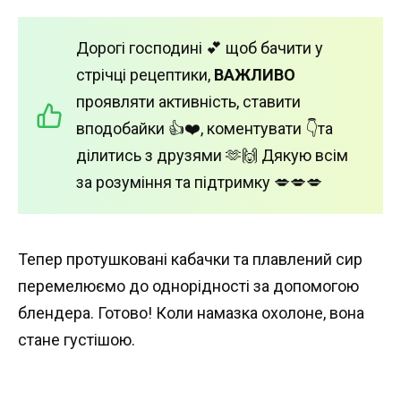
Дорогі господині 💕 щоб бачити у
стрічці рецептики,
ВАЖЛИВО
проявляти активність, ставити
вподобайки 👍❤️, коментувати 👇та
ділитись з друзями 🫶🙌 Дякую всім
за розуміння та підтримку 💋💋💋
Тепер протушковані кабачки та плавлений сир
перемелюємо до однорідності за допомогою
блендера. Готово! Коли намазка охолоне, вона
стане густішою.