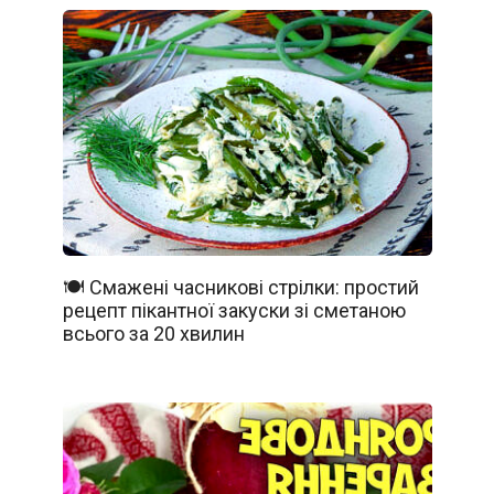
🍽️ Смажені часникові стрілки: простий
рецепт пікантної закуски зі сметаною
всього за 20 хвилин