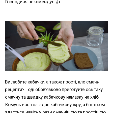
Господиня рекомендує 👍
Ви любите кабачки, а також прості, але смачні
рецепти? Тоді обов’язково приготуйте ось таку
смачну та швидку кабачкову намазку на хліб.
Комусь вона нагадає кабачкову ікру, а багатьом
здасться навіть у рази смачнішою та простішою.