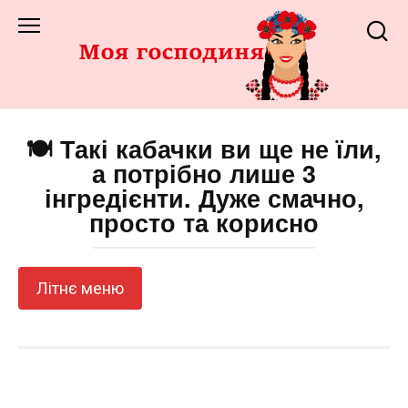
Перейти
до
змісту
🍽️ Такі кабачки ви ще не їли,
а потрібно лише 3
інгредієнти. Дуже смачно,
просто та корисно
Літнє меню