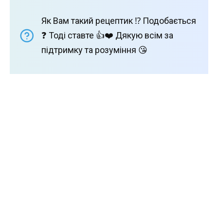
Як Вам такий рецептик ⁉️ Подобається
❓ Тоді ставте 👍❤️ Дякую всім за
підтримку та розуміння 😘