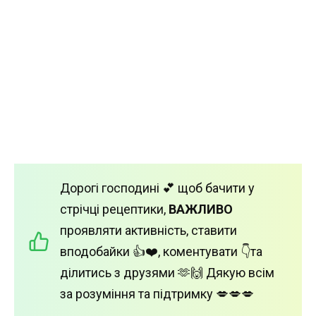
Дорогі господині 💕 щоб бачити у
стрічці рецептики,
ВАЖЛИВО
проявляти активність, ставити
вподобайки 👍❤️, коментувати 👇та
ділитись з друзями 🫶🙌 Дякую всім
за розуміння та підтримку 💋💋💋