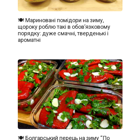
🍽️ Мариновані помідори на зиму,
щороку роблю такі в обов’язковому
порядку: дуже смачні, тверденькі і
ароматні
🍽️ Болгарський перець на зиму “По