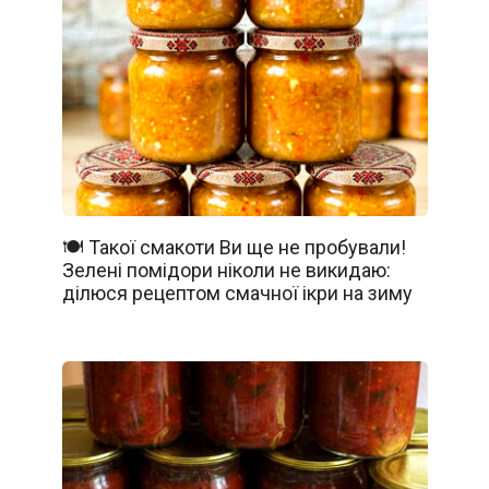
🍽️ Такої смакоти Ви ще не пробували!
Зелені помідори ніколи не викидаю:
ділюся рецептом смачної ікри на зиму