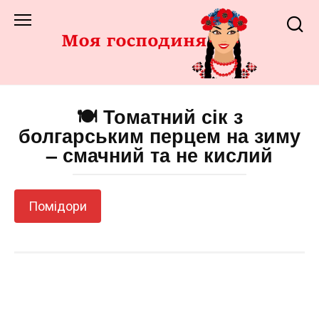
Перейти
до
змісту
🍽️ Томатний сік з
болгарським перцем на зиму
– смачний та не кислий
Помідори