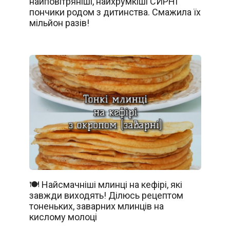
найповітряніші, найхрумкіші СИРНІ
пончики родом з дитинства. Смажила їх
мільйон разів!
🍽️ Найсмачніші млинці на кефірі, які
завжди виходять! Ділюсь рецептом
тоненьких, заварних млинців на
кислому молоці