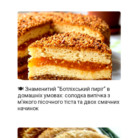
🍽️ Знаменитий “Ботліхський пиріг” в
домашніх умовах: солодка випічка з
м’якого пісочного тіста та двох смачних
начинок