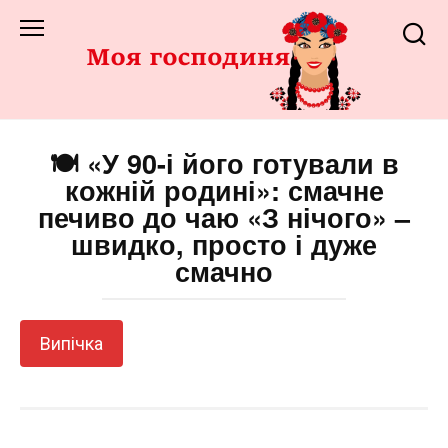
Перейти
до
змісту
🍽️ «У 90-і його готували в
кожній родині»: смачне
печиво до чаю «З нічого» –
швидко, просто і дуже
смачно
Випічка