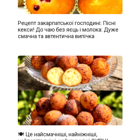
Рецепт закарпатської господині: Пісні
кекси! До чаю без яєць і молока: Дуже
смачна та автентична випічка
🍽️ Це найсмачніші, найніжніші,