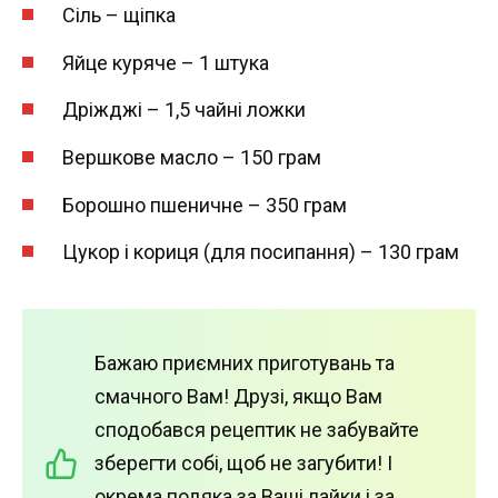
Сіль – щіпка
Яйце куряче – 1 штука
Дріжджі – 1,5 чайні ложки
Вершкове масло – 150 грам
Борошно пшеничне – 350 грам
Цукор і кориця (для посипання) – 130 грам
Бажаю приємних приготувань та
смачного Вам! Друзі, якщо Вам
сподобався рецептик не забувайте
зберегти собі, щоб не загубити! І
окрема подяка за Ваші лайки і за