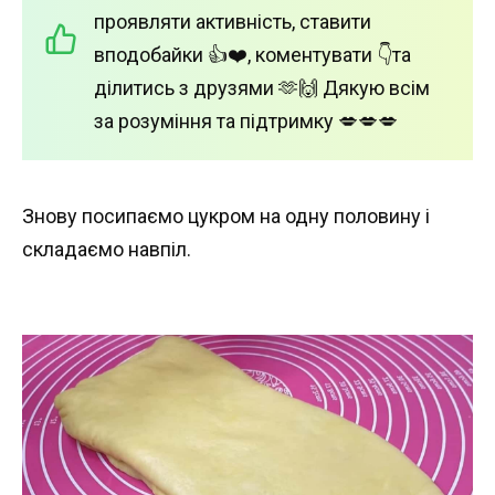
проявляти активність, ставити
вподобайки 👍❤️, коментувати 👇та
ділитись з друзями 🫶🙌 Дякую всім
за розуміння та підтримку 💋💋💋
Знову посипаємо цукром на одну половину і
складаємо навпіл.