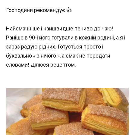
Господиня рекомендує 👍
Найсмачніше і найшвидше печиво до чаю!
Раніше в 90-і його готували в кожній родині, а я і
зараз радую рідних. Готується просто і
буквально « з нічого », а смак не передати
словами! Ділюся рецептом.