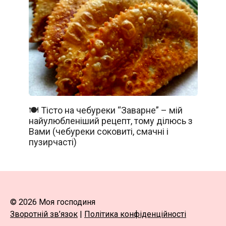
🍽️ Тісто на чебуреки “Заварне” – мій
найулюбленіший рецепт, тому ділюсь з
Вами (чебуреки соковиті, смачні і
пузирчасті)
© 2026 Моя господиня
Зворотній зв’язок
|
Політика конфіденційності