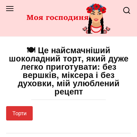
Перейти
до
змісту
🍽️ Це найсмачніший
шоколадний торт, який дуже
легко приготувати: без
вершків, міксера і без
духовки, мій улюблений
рецепт
Торти