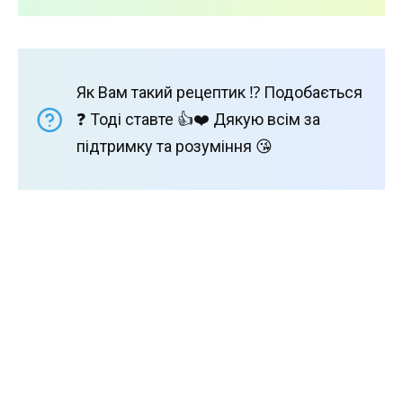
Як Вам такий рецептик ⁉️ Подобається
❓ Тоді ставте 👍❤️ Дякую всім за
підтримку та розуміння 😘