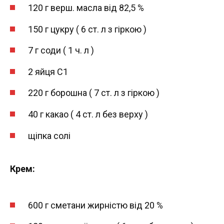
120 г верш. масла від 82,5 %
150 г цукру ( 6 ст. л з гіркою )
7 г соди ( 1 ч. л )
2 яйця С1
220 г борошна ( 7 ст. л з гіркою )
40 г какао ( 4 ст. л без верху )
щіпка солі
Крем:
600 г сметани жирністю від 20 %