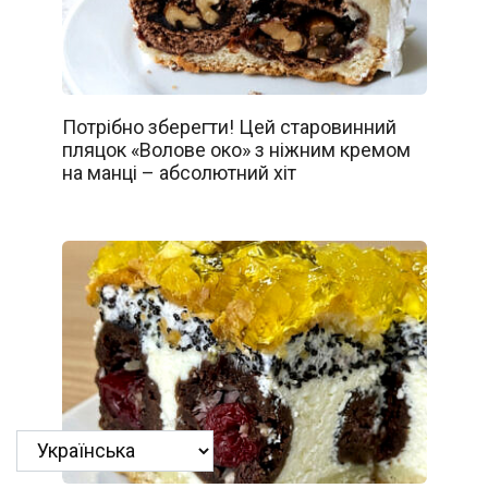
Потрібно зберегти! Цей старовинний
пляцок «Волове око» з ніжним кремом
на манці – абсолютний хіт