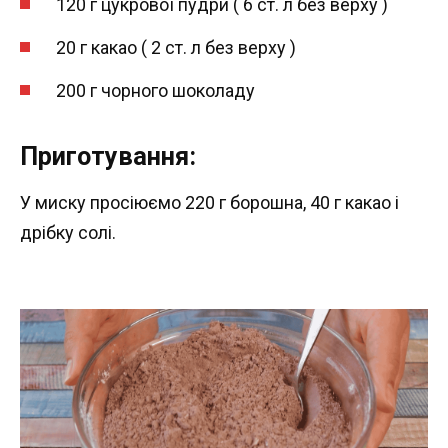
120 г цукрової пудри ( 6 ст. л без верху )
20 г какао ( 2 ст. л без верху )
200 г чорного шоколаду
Приготування:
У миску просіюємо 220 г борошна, 40 г какао і
дрібку солі.