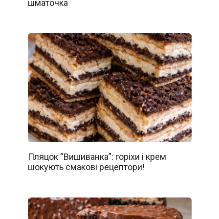
шматочка
Пляцок “Вишиванка”: горіхи і крем
шокують смакові рецептори!