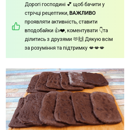
Дорогі господині 💕 щоб бачити у
стрічці рецептики,
ВАЖЛИВО
проявляти активність, ставити
вподобайки 👍❤️, коментувати 👇та
ділитись з друзями 🫶🙌 Дякую всім
за розуміння та підтримку 💋💋💋