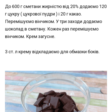
До 600 г сметани жирністю від 20% додаємо 120
г цукру ( цукрової пудри ) і 20 г какао.
Перемішуємо вінчиком. У три заходи додаємо
шоколад в сметану. Кожен раз перемішуємо
вінчиком. Крем загусне.
3 ст. л крему відкладаємо для обмазки боків.