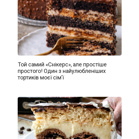
Той самий «Снікерс», але простіше
простого! Один з найулюбленіших
тортиків моєї сім’ї