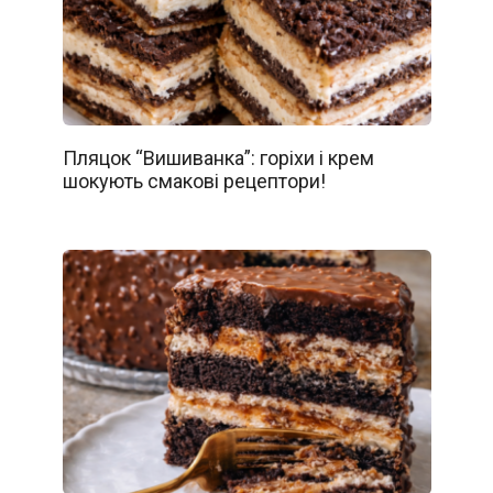
Пляцок “Вишиванка”: горіхи і крем
шокують смакові рецептори!