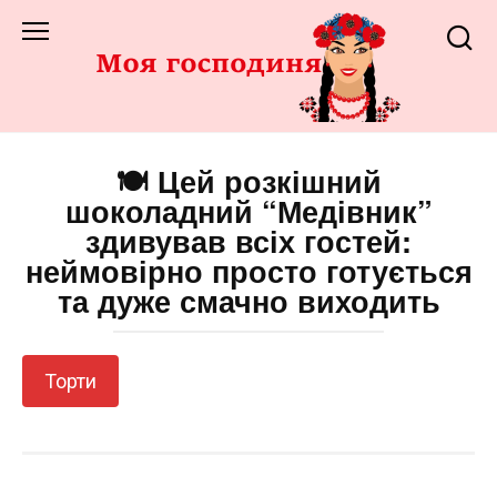
Перейти
до
змісту
🍽️ Цей розкішний
шоколадний “Медівник”
здивував всіх гостей:
неймовірно просто готується
та дуже смачно виходить
Торти