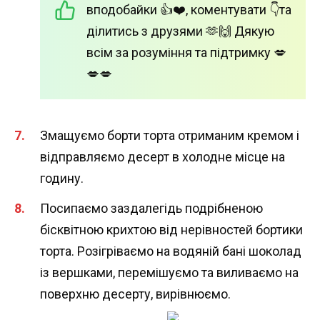
вподобайки 👍❤️, коментувати 👇та
ділитись з друзями 🫶🙌 Дякую
всім за розуміння та підтримку 💋
💋💋
Змащуємо борти торта отриманим кремом і
відправляємо десерт в холодне місце на
годину.
Посипаємо заздалегідь подрібненою
бісквітною крихтою від нерівностей бортики
торта. Розігріваємо на водяній бані шоколад
із вершками, перемішуємо та виливаємо на
поверхню десерту, вирівнюємо.