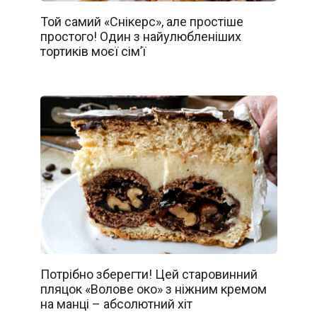
Той самий «Снікерс», але простіше
простого! Один з найулюбленіших
тортиків моєї сім’ї
Потрібно зберегти! Цей старовинний
пляцок «Волове око» з ніжним кремом
на манці – абсолютний хіт