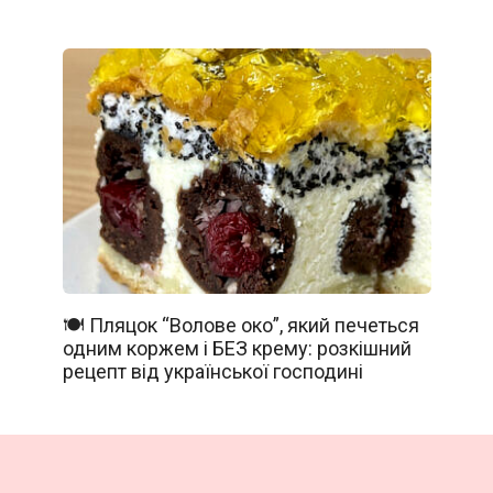
🍽️ Пляцок “Волове око”, який печеться
одним коржем і БЕЗ крему: розкішний
рецепт від української господині