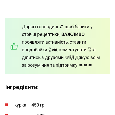
Дорогі господині 💕 щоб бачити у
стрічці рецептики,
ВАЖЛИВО
проявляти активність, ставити
вподобайки 👍❤️, коментувати 👇та
ділитись з друзями 🫶🙌 Дякую всім
за розуміння та підтримку 💋💋💋
Інгредієнти:
курка – 450 гр