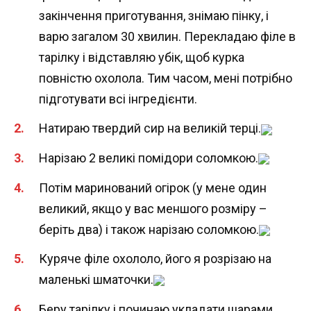
закінчення приготування, знімаю пінку, і
варю загалом 30 хвилин. Перекладаю філе в
тарілку і відставляю убік, щоб курка
повністю охолола. Тим часом, мені потрібно
підготувати всі інгредієнти.
Натираю твердий сир на великій терці.
Нарізаю 2 великі помідори соломкою.
Потім маринований огірок (у мене один
великий, якщо у вас меншого розміру –
беріть два) і також нарізаю соломкою.
Куряче філе охололо, його я розрізаю на
маленькі шматочки.
Беру тарілку і починаю укладати шарами.