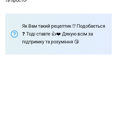
та просто!
Як Вам такий рецептик ⁉️ Подобається
❓ Тоді ставте 👍❤️ Дякую всім за
підтримку та розуміння 😘