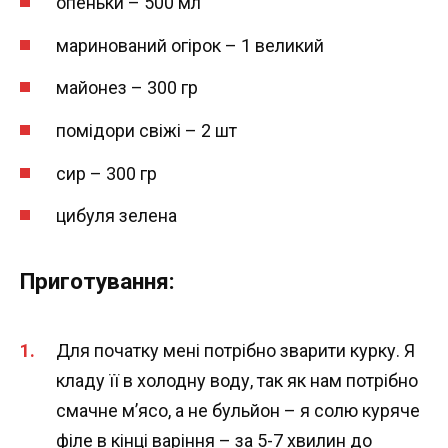
опеньки – 500 мл
маринований огірок – 1 великий
майонез – 300 гр
помідори свіжі – 2 шт
сир – 300 гр
цибуля зелена
Приготування:
Для початку мені потрібно зварити курку. Я
кладу її в холодну воду, так як нам потрібно
смачне м’ясо, а не бульйон – я солю куряче
філе в кінці варіння – за 5-7 хвилин до