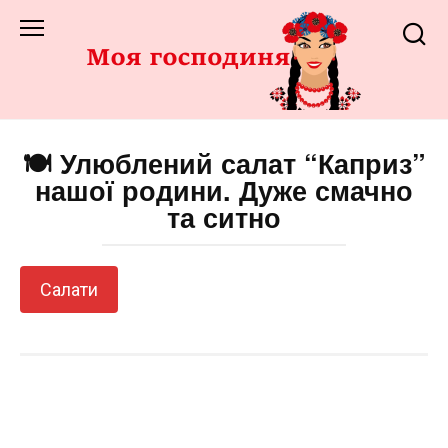
Перейти
до
змісту
🍽️ Улюблений салат “Каприз”
нашої родини. Дуже смачно
та ситно
Салати