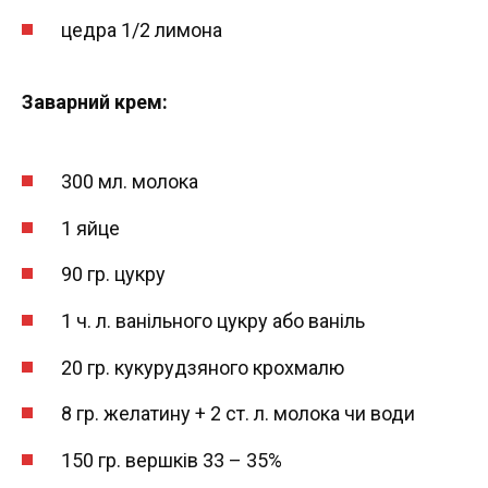
цедра 1/2 лимона
Заварний крем:
300 мл. молока
1 яйце
90 гр. цукру
1 ч. л. ванільного цукру або ваніль
20 гр. кукурудзяного крохмалю
8 гр. желатину + 2 ст. л. молока чи води
150 гр. вершків 33 – 35%