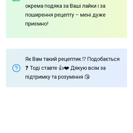
окрема подяка за Ваші лайки і за
поширення рецепту – мені дуже
приємно!
Як Вам такий рецептик ⁉️ Подобається
❓ Тоді ставте 👍❤️ Дякую всім за
підтримку та розуміння 😘