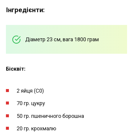
Інгредієнти:
Діаметр 23 см, вага 1800 грам
Бісквіт:
2 яйця (С0)
70 гр. цукру
50 гр. пшеничного борошна
20 гр. крохмалю