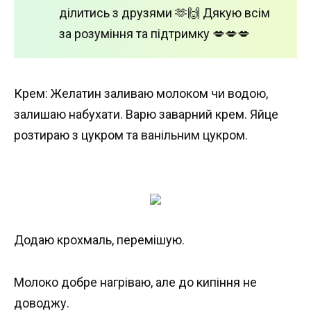
ділитись з друзями 🫶🙌 Дякую всім
за розуміння та підтримку 💋💋💋
Крем: Желатин заливаю молоком чи водою,
залишаю набухати. Варю заварний крем. Яйце
розтираю з цукром та ванільним цукром.
Додаю крохмаль, перемішую.
Молоко добре нагріваю, але до кипіння не
доводжу.