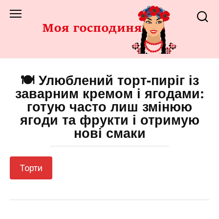
Перейти
до
змісту
🍽️ Улюблений торт-пиріг із
заварним кремом і ягодами:
готую часто лиш змінюю
ягоди та фрукти і отримую
нові смаки
Торти