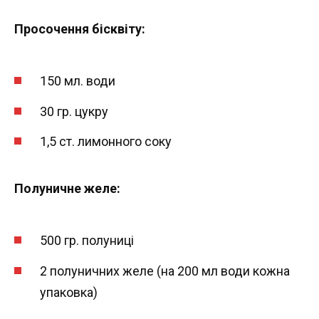
Просочення бісквіту:
150 мл. води
30 гр. цукру
1,5 ст. лимонного соку
Полуничне желе:
500 гр. полуниці
2 полуничних желе (на 200 мл води кожна
упаковка)