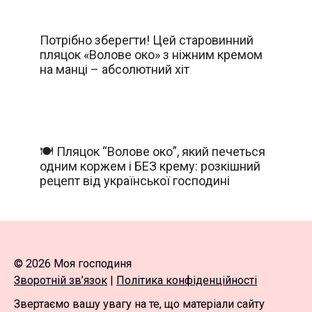
Потрібно зберегти! Цей старовинний
пляцок «Волове око» з ніжним кремом
на манці – абсолютний хіт
🍽️ Пляцок “Волове око”, який печеться
одним коржем і БЕЗ крему: розкішний
рецепт від української господині
© 2026 Моя господиня
Зворотній зв’язок
|
Політика конфіденційності
Звертаємо вашу увагу на те, що матеріали сайту