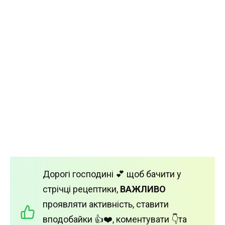
Дорогі господині 💕 щоб бачити у
стрічці рецептики,
ВАЖЛИВО
проявляти активність, ставити
вподобайки 👍❤️, коментувати 👇та