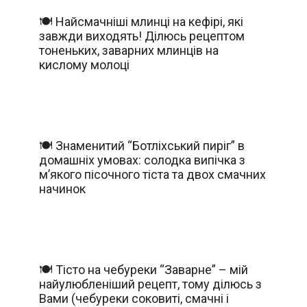
🍽️ Найсмачніші млинці на кефірі, які
завжди виходять! Ділюсь рецептом
тоненьких, заварних млинців на
кислому молоці
🍽️ Знаменитий “Ботліхський пиріг” в
домашніх умовах: солодка випічка з
м’якого пісочного тіста та двох смачних
начинок
🍽️ Тісто на чебуреки “Заварне” – мій
найулюбленіший рецепт, тому ділюсь з
Вами (чебуреки соковиті, смачні і