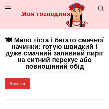
Перейти
до
змісту
🍽️ Мало тіста і багато смачної
начинки: готую швидкий і
дуже смачний заливний пиріг
на ситний перекус або
повноцінний обід
Випічка