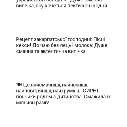
випічка, яку хочеться пекти хоч щодня!
Рецепт закарпатської господині: Пісні
кекси! До чаю без яєць і молока: Дуже
смачна та автентична випічка
🍽️ Це найсмачніші, найніжніші,
найповітряніші, найхрумкіші СИРНІ
пончики родом з дитинства. Смажила їх
мільйон разів!