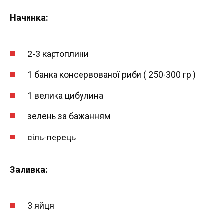
Начинка:
2-3 картоплини
1 банка консервованої риби ( 250-300 гр )
1 велика цибулина
зелень за бажанням
сіль-перець
Заливка:
3 яйця