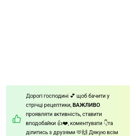
Дорогі господині 💕 щоб бачити у
стрічці рецептики,
ВАЖЛИВО
проявляти активність, ставити
вподобайки 👍❤️, коментувати 👇та
ділитись з друзями 🫶🙌 Дякую всім