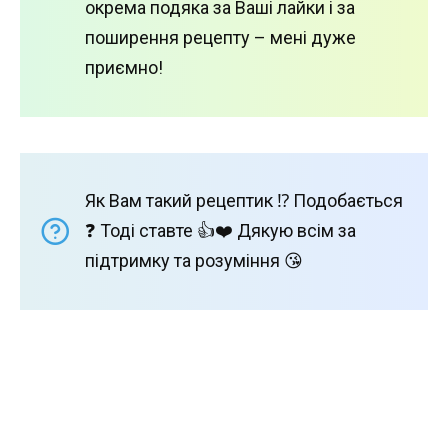
окрема подяка за Ваші лайки і за
поширення рецепту – мені дуже
приємно!
Як Вам такий рецептик ⁉️ Подобається
❓ Тоді ставте 👍❤️ Дякую всім за
підтримку та розуміння 😘