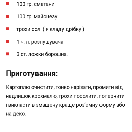
100 гр. сметани
100 гр. майонезу
трохи солі ( я кладу дрібку )
1 ч. л. розпушувача
3 ст. ложки борошна.
Приготування:
Картоплю очистити, тонко нарізати, промити від
надлишок крохмалю, трохи посолити, поперчити
і викласти в змащену краще роз’ємну форму або
на деко.