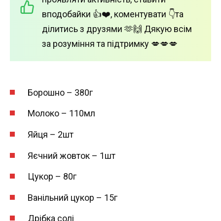
вподобайки 👍❤️, коментувати 👇та
ділитись з друзями 🫶🙌 Дякую всім
за розуміння та підтримку 💋💋💋
Борошно – 380г
Молоко – 110мл
Яйця – 2шт
Яєчний жовток – 1шт
Цукор – 80г
Ванільний цукор – 15г
Дрібка солі