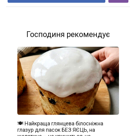
Господиня рекомендує
🍽️ Найкраща глянцева білосніжна
глазур для пасок БЕЗ ЯЄЦЬ, на