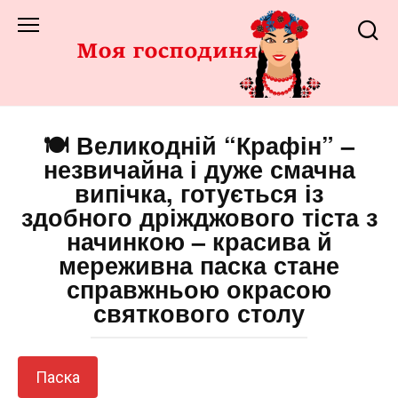
Перейти
до
змісту
🍽️ Великодній “Крафін” –
незвичайна і дуже смачна
випічка, готується із
здобного дріжджового тіста з
начинкою – красива й
мереживна паска стане
справжньою окрасою
святкового столу
Паска