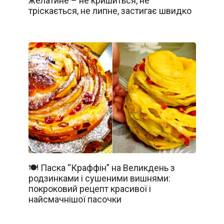
желатине – не кришиться, не
тріскається, не липне, застигає швидко
🍽️ Паска “Краффін” на Великдень з
родзинками і сушеними вишнями:
покроковий рецепт красивої і
найсмачнішої пасочки