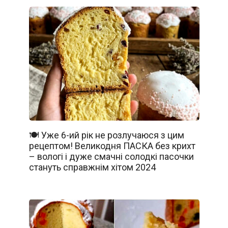
🍽️ Уже 6-ий рік не розлучаюся з цим
рецептом! Великодня ПАСКА без крихт
– вологі і дуже смачні солодкі пасочки
стануть справжнім хітом 2024