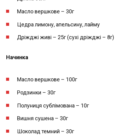
Масло вершкове – 30г
Цедра лимону, апельсину, лайму
Дріжджі живі – 25г (сухі дріжджі – 8г)
Начинка
Масло вершкове – 100г
Родзинки – 30г
Полуниця сублімована – 10г
Вишня сушена – 30г
Шоколад темний – 30г