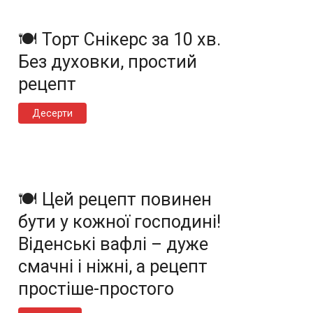
🍽️ Торт Снікерс за 10 хв.
Без духовки, простий
рецепт
Десерти
🍽️ Цей рецепт повинен
бути у кожної господині!
Віденські вафлі – дуже
смачні і ніжні, а рецепт
простіше-простого