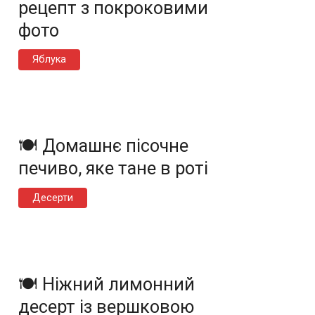
рецепт з покроковими
фото
Яблука
🍽️ Домашнє пісочне
печиво, яке тане в роті
Десерти
🍽️ Ніжний лимонний
десерт із вершковою