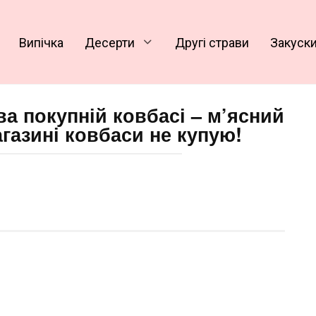
Випічка
Десерти
Другі страви
Закуск
ва покупній ковбасі – м’ясний
агазині ковбаси не купую!