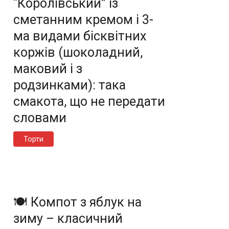
“Королівський” із
сметанним кремом і 3-
ма видами бісквітних
коржів (шоколадний,
маковий і з
родзинками): така
смакота, що не передати
словами
Торти
🍽️ Компот з яблук на
зиму – класичний