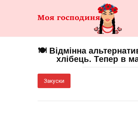
Перейти
до
змісту
🍽️ Відмінна альтернати
хлібець. Тепер в м
Закуски