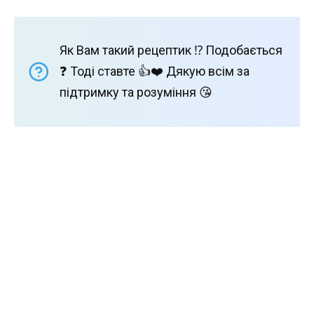
Як Вам такий рецептик ⁉️ Подобається
❓ Тоді ставте 👍❤️ Дякую всім за
підтримку та розуміння 😘