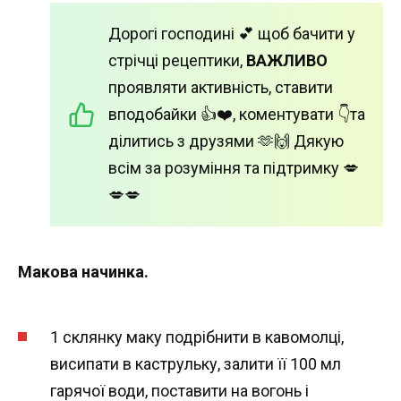
Дорогі господині 💕 щоб бачити у
стрічці рецептики,
ВАЖЛИВО
проявляти активність, ставити
вподобайки 👍❤️, коментувати 👇та
ділитись з друзями 🫶🙌 Дякую
всім за розуміння та підтримку 💋
💋💋
Макова начинка.
1 склянку маку подрібнити в кавомолці,
висипати в каструльку, залити її 100 мл
гарячої води, поставити на вогонь і