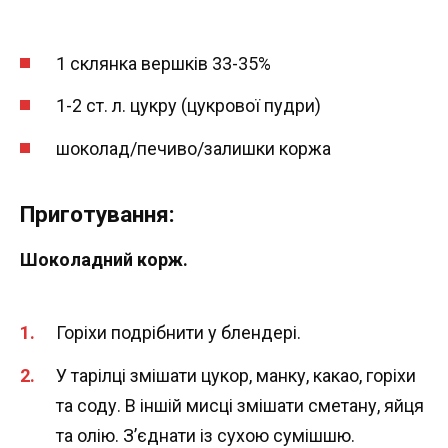
1 склянка вершків 33-35%
1-2 ст. л. цукру (цукрової пудри)
шоколад/печиво/залишки коржа
Приготування:
Шоколадний корж.
Горіхи подрібнити у блендері.
У тарілці змішати цукор, манку, какао, горіхи
та соду. В іншій мисці змішати сметану, яйця
та олію. З’єднати із сухою сумішшю.