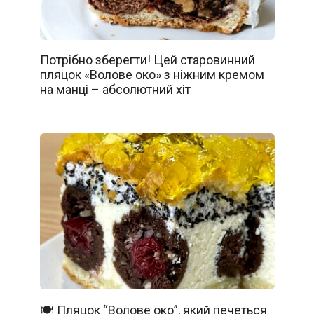
Потрібно зберегти! Цей старовинний
пляцок «Волове око» з ніжним кремом
на манці – абсолютний хіт
🍽️ Пляцок “Волове око”, який печеться