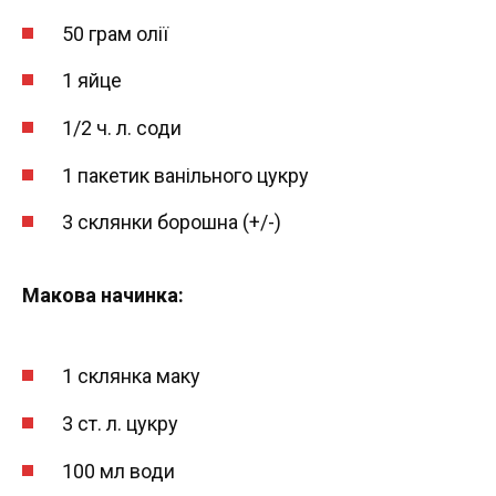
50 грам олії
1 яйце
1/2 ч. л. соди
1 пакетик ванільного цукру
3 склянки борошна (+/-)
Макова начинка:
1 склянка маку
3 ст. л. цукру
100 мл води