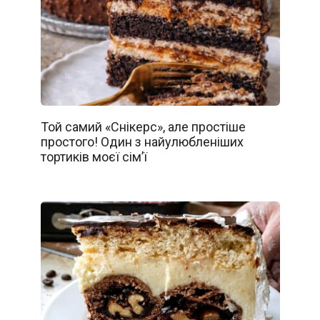
Той самий «Снікерс», але простіше
простого! Один з найулюбленіших
тортиків моєї сім’ї