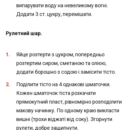
випарувати воду на невеликому вогні.
Додати 3 ст. цукру, перемішати.
Рулетний шар.
Яйце розтерти з цукром, попередньо
розтертим сиром, сметаною та олією,
додати борошно з содою і замісити тісто.
Поділити тісто на 4 однакові шматочки.
Кожен шматочок тіста розкачати
прямокутний пласт, рівномірно розподілити
макову начинку. По одному краю викласти
вишні (трохи віджаті від соку). Згорнути
рулети, добре защипнути.