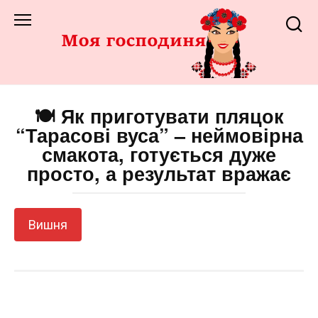
Перейти
до
змісту
🍽️ Як приготувати пляцок
“Тарасові вуса” – неймовірна
смакота, готується дуже
просто, а результат вражає
Вишня