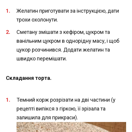
Желатин приготувати за інструкцією, дати
трохи охолонути.
Сметану змішати з кефіром, цукром та
ванільним цукром в однорідну масу, і щоб
цукор розчинився. Додати желатин та
швидко перемішати.
Складання торта.
Темний корж розрізати на дві частини (у
рецепті випікся з гіркою, її зрізала та
залишила для прикраси).