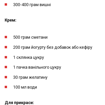
300-400 грам вишні
Крем:
500 грам сметани
200 грам йогурту без добавок або кефіру
1 склянка цукру
1 пачка ванільного цукру
30 грам желатину
100 мл води
Для прикраси: