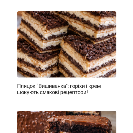
Пляцок “Вишиванка”: горіхи і крем
шокують смакові рецептори!