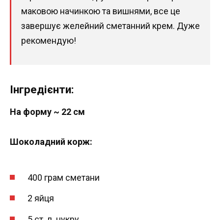
маковою начинкою та вишнями, все це
завершує желейний сметанний крем. Дуже
рекомендую!
Інгредієнти:
На форму ~ 22 см
Шоколадний корж:
400 грам сметани
2 яйця
5 ст. л. цукру