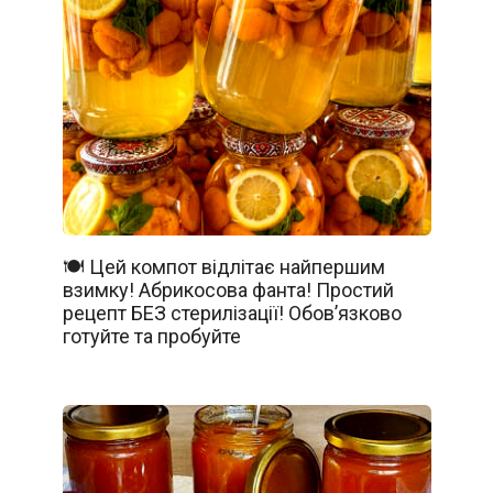
🍽️ Цей компот відлітає найпершим
взимку! Абрикосова фанта! Простий
рецепт БЕЗ стерилізації! Обов’язково
готуйте та пробуйте