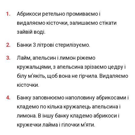
Абрикоси ретельно промиваємо і
видаляємо кісточки, залишаємо стікати
зайвій воді.
Банки 3 літрові стерилізуємо.
Лайм, апельсин і лимон ріжемо
кружальцями, з апельсина зрізаємо цедру і
білу м’якіть, щоб вона не гірчила. Видаляємо
кісточки.
Банку заповнюємо наполовину абрикосами і
кладемо по кілька кружалець апельсина і
лимона. В іншу банку кладемо абрикоси і
кружечки лайма і гілочки м’яти.