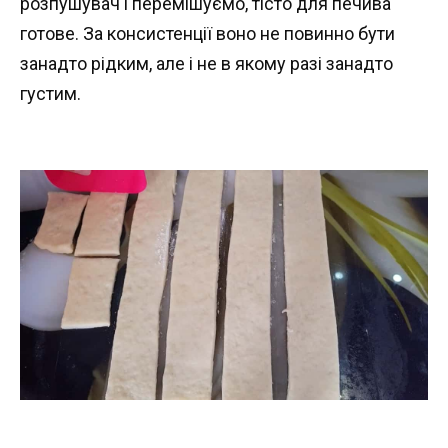
розпушувач і перемішуємо, тісто для печива
готове. За консистенції воно не повинно бути
занадто рідким, але і не в якому разі занадто
густим.