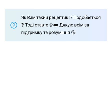
Як Вам такий рецептик ⁉️ Подобається
❓ Тоді ставте 👍❤️ Дякую всім за
підтримку та розуміння 😘