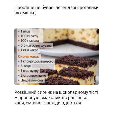
Простіше не буває: легендарні рогалики
на смальці
Розкішний сирник на шоколадному тісті
– пропоную смаколик до ранішньої
кави, смачно і завжди вдається