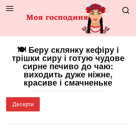
Перейти
до
змісту
🍽️ Беру склянку кефіру і
трішки сиру і готую чудове
сирне печиво до чаю:
виходить дуже ніжне,
красиве і смачненьке
Десерти