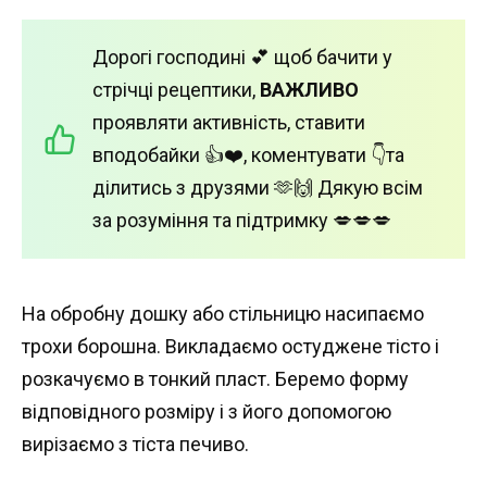
Дорогі господині 💕 щоб бачити у
стрічці рецептики,
ВАЖЛИВО
проявляти активність, ставити
вподобайки 👍❤️, коментувати 👇та
ділитись з друзями 🫶🙌 Дякую всім
за розуміння та підтримку 💋💋💋
На обробну дошку або стільницю насипаємо
трохи борошна. Викладаємо остуджене тісто і
розкачуємо в тонкий пласт. Беремо форму
відповідного розміру і з його допомогою
вирізаємо з тіста печиво.