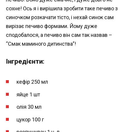
сохне! Ось я і вирішила зробити таке печиво з
синочком розкачати тісто, і нехай синок сам
вирізає печиво формами. Йому дуже
сподобалося, а печиво він сам так назвав –
“Смак маминого дитинства”!
Інгредієнти:
кефір 250 мл
яйце 1 шт
олія 30 мл
цукор 100 г
розпушувач 1 ч. л.