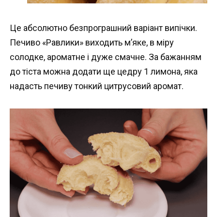
Це абсолютно безпрограшний варіант випічки.
Печиво «Равлики» виходить м’яке, в міру
солодке, ароматне і дуже смачне. За бажанням
до тіста можна додати ще цедру 1 лимона, яка
надасть печиву тонкий цитрусовий аромат.