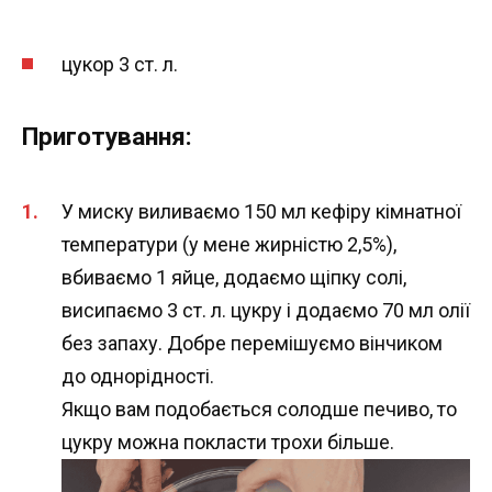
цукор 3 ст. л.
Приготування:
У миску виливаємо 150 мл кефіру кімнатної
температури (у мене жирністю 2,5%),
вбиваємо 1 яйце, додаємо щіпку солі,
висипаємо 3 ст. л. цукру і додаємо 70 мл олії
без запаху. Добре перемішуємо вінчиком
до однорідності.
Якщо вам подобається солодше печиво, то
цукру можна покласти трохи більше.