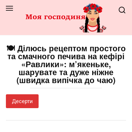
Перейти
до
змісту
🍽️ Ділюсь рецептом простого
та смачного печива на кефірі
«Равлики»: м’якеньке,
шарувате та дуже ніжне
(швидка випічка до чаю)
Десерти