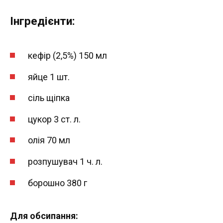
Інгредієнти:
кефір (2,5%) 150 мл
яйце 1 шт.
сіль щіпка
цукор 3 ст. л.
олія 70 мл
розпушувач 1 ч. л.
борошно 380 г
Для обсипання: