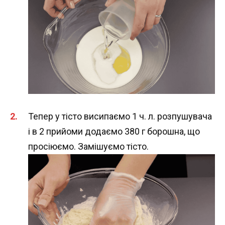
Тепер у тісто висипаємо 1 ч. л. розпушувача
і в 2 прийоми додаємо 380 г борошна, що
просіюємо. Замішуємо тісто.