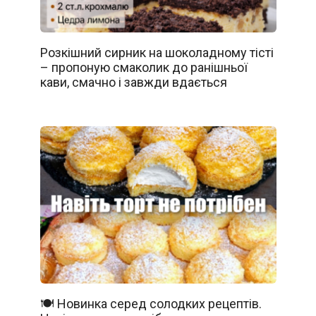
Розкішний сирник на шоколадному тісті
– пропоную смаколик до ранішньої
кави, смачно і завжди вдається
🍽️ Новинка серед солодких рецептів.