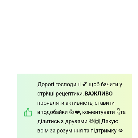
Дорогі господині 💕 щоб бачити у
стрічці рецептики,
ВАЖЛИВО
проявляти активність, ставити
вподобайки 👍❤️, коментувати 👇та
ділитись з друзями 🫶🙌 Дякую
всім за розуміння та підтримку 💋